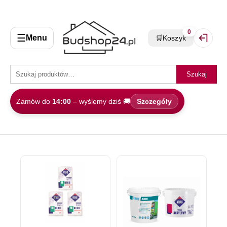
0
☰
Menu
🛒
Koszyk
Zaloguj 
Szukaj
Zamów do
14:00
– wyślemy dziś 🚚
Szczegóły