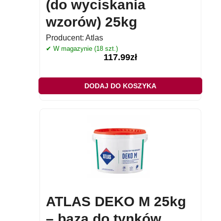
(do wyciskania
wzorów) 25kg
Producent:
Atlas
✔ W magazynie (18 szt.)
117.99
zł
DODAJ DO KOSZYKA
ATLAS DEKO M 25kg
– baza do tynków