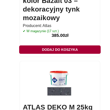
kolor Bazalt 03 –
dekoracyjny tynk
mozaikowy
Producent:
Atlas
✔ W magazynie (17 szt.)
385.00
zł
DODAJ DO KOSZYKA
ATLAS DEKO M 25kg