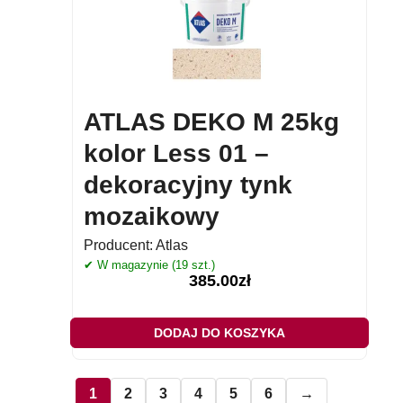
ATLAS DEKO M 25kg
kolor Less 01 –
dekoracyjny tynk
mozaikowy
Producent:
Atlas
✔ W magazynie (19 szt.)
385.00
zł
DODAJ DO KOSZYKA
1
2
3
4
5
6
→