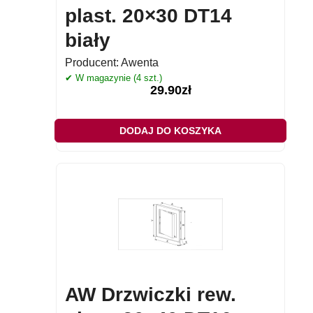
plast. 20×30 DT14
biały
Producent:
Awenta
✔ W magazynie (4 szt.)
29.90
zł
DODAJ DO KOSZYKA
AW Drzwiczki rew.