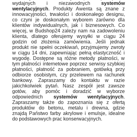
wydajnych i niezawodnych
systemów
wentylacyjnych
. Produkty Awenta są znane z
innowacyjności, trwałości i doskonałego designu,
co czyni je doskonałym wyborem zarówno dla
klientów indywidualnych, jak i biznesowych. Co
więcej, w Budshop24 zależy nam na zadowoleniu
klienta, dlatego oferujemy wysyłki w ciągu 24
godzin od złożenia zamówienia. Jeśli jednak
produkt nie spełni oczekiwań, przyjmujemy zwroty
w ciągu 14 dni, zapewniając pełną elastyczność i
wygodę. Dostępne są różne metody płatności, w
tym płatności internetowe poprzez serwisy szybkiej
płatności, płatność za pobraniem, gotówką przy
odbiorze osobistym, czy przelewem na rachunek
bankowy. Zapraszamy do kontaktu w razie
jakichkolwiek pytań. Nasz zespół jest zawsze
gotów, aby pomóc i doradzić w wyborze
odpowiednich
systemów wentylacyjnych
.
Zapraszamy także do zapoznania się z ofertą
produktów do betonu, metalu i drewna, gdzie
znajdą Państwo farby akrylowe i emulsje, idealne
do podstawowych prac konserwacyjnych.