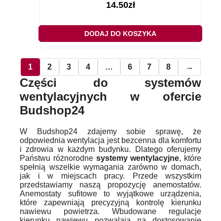
14.50
zł
DODAJ DO KOSZYKA
1
2
3
4
…
6
7
8
→
Części do systemów
wentylacyjnych w ofercie
Budshop24
W Budshop24 zdajemy sobie sprawę, że
odpowiednia wentylacja jest bezcenna dla komfortu
i zdrowia w każdym budynku. Dlatego oferujemy
Państwu różnorodne
systemy wentylacyjne
, które
spełnią wszelkie wymagania zarówno w domach,
jak i w miejscach pracy. Przede wszystkim
przedstawiamy naszą propozycję anemostatów.
Anemostaty sufitowe to wyjątkowe urządzenia,
które zapewniają precyzyjną kontrolę kierunku
nawiewu powietrza. Wbudowane regulacje
kierunku nawiewu pozwalają na dostosowanie