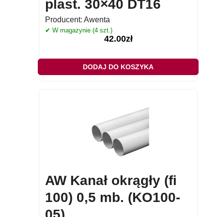
plast. 30×40 DT16
Producent:
Awenta
✔ W magazynie (4 szt.)
42.00
zł
DODAJ DO KOSZYKA
AW Kanał okrągły (fi
100) 0,5 mb. (KO100-
05)