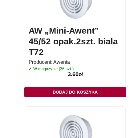
AW „Mini-Awent”
45/52 opak.2szt. biala
T72
Producent:
Awenta
✔ W magazynie (36 szt.)
3.60
zł
DODAJ DO KOSZYKA