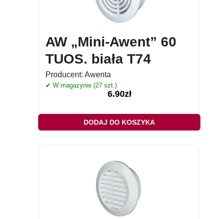
AW „Mini-Awent” 60
TUOS. biała T74
Producent:
Awenta
✔ W magazynie (27 szt.)
6.90
zł
DODAJ DO KOSZYKA