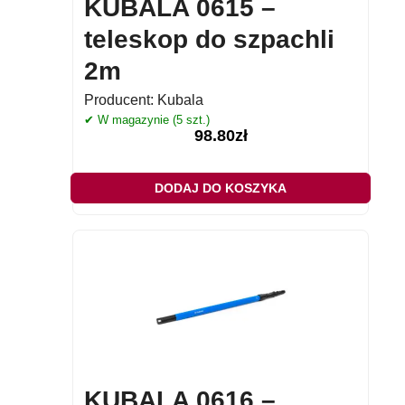
KUBALA 0615 –
teleskop do szpachli
2m
Producent:
Kubala
✔ W magazynie (5 szt.)
98.80
zł
DODAJ DO KOSZYKA
KUBALA 0616 –