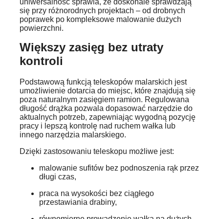
uniwersalność sprawia, że doskonale sprawdzają
się przy różnorodnych projektach – od drobnych
poprawek po kompleksowe malowanie dużych
powierzchni.
Większy zasięg bez utraty
kontroli
Podstawową funkcją teleskopów malarskich jest
umożliwienie dotarcia do miejsc, które znajdują się
poza naturalnym zasięgiem ramion. Regulowana
długość drążka pozwala dopasować narzędzie do
aktualnych potrzeb, zapewniając wygodną pozycję
pracy i lepszą kontrolę nad ruchem wałka lub
innego narzędzia malarskiego.
Dzięki zastosowaniu teleskopu możliwe jest:
malowanie sufitów bez podnoszenia rąk przez
długi czas,
praca na wysokości bez ciągłego
przestawiania drabiny,
równomierne prowadzenie wałka na dużych