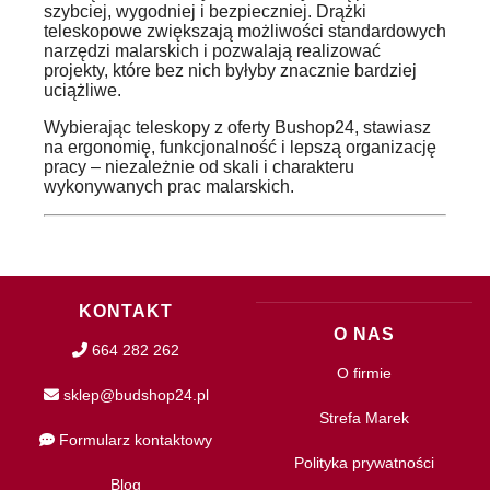
szybciej, wygodniej i bezpieczniej. Drążki
teleskopowe zwiększają możliwości standardowych
narzędzi malarskich i pozwalają realizować
projekty, które bez nich byłyby znacznie bardziej
uciążliwe.
Wybierając teleskopy z oferty Bushop24, stawiasz
na ergonomię, funkcjonalność i lepszą organizację
pracy – niezależnie od skali i charakteru
wykonywanych prac malarskich.
KONTAKT
O NAS
664 282 262
O firmie
sklep@budshop24.pl
Strefa Marek
Formularz kontaktowy
Polityka prywatności
Blog