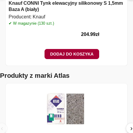
Knauf CONNI Tynk elewacyjny silikonowy S 1,5mm
Baza A (biały)
Producent:
Knauf
✔ W magazynie (130 szt.)
✔
204.99
zł
DODAJ DO KOSZYKA
Produkty z marki Atlas
‹
›