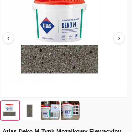
‹
›
Atlas Deko M Tynk Mozaikowy Elewacyjny