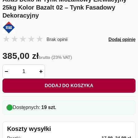
25kg Kolor Bazalt 02 – Tynk Fasadowy
Dekoracyjny
Brak opinii
Dodaj opinię
385,00 zł
brutto (23% VAT)
−
+
DODAJ DO KOSZYKA
Dostępnych:
19 szt.
Koszty wysyłki
Paczki:
17,99–24,99 zł