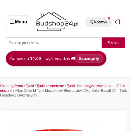
0
☰
Menu
🛒
Koszyk
Zaloguj 
Szukaj
Zamów do
14:00
– wyślemy dziś 🚚
Szczegóły
Strona główna
/
Tynki
/
Tynki zewnętrzne
/
Tynki dekoracyjne zewnętrzne
/
Efekt
mozaiki
/ Atlas Deko M Tynk Mozaikowy Elewacyjny 25kg Kolor Bazalt 02 – Tynk
Fasadowy Dekoracyjny