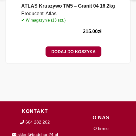
ATLAS Kruszywo TM5 – Granit 04 16,2kg
Producent:
Atlas
✔ W magazynie (13 szt.)
✔
215.00
zł
DODAJ DO KOSZYKA
KONTAKT
O NAS
664 282 262
O firmie
sklep@budshop24.pl