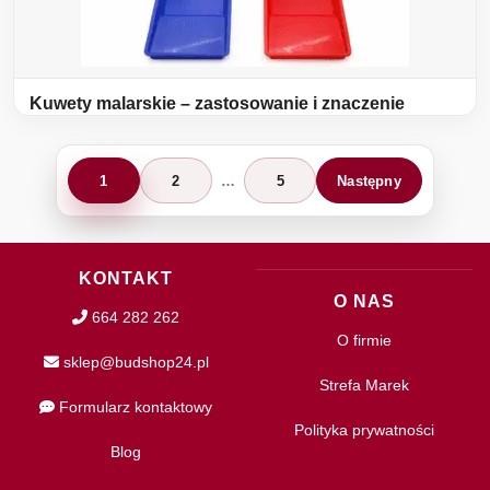
Kuwety malarskie – zastosowanie i znaczenie
Stronicowanie
1
2
…
5
Następny
wpisów
KONTAKT
O NAS
664 282 262
O firmie
sklep@budshop24.pl
Strefa Marek
Formularz kontaktowy
Polityka prywatności
Blog