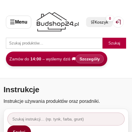
0
☰
Menu
🛒
Koszyk
Zaloguj 
Szukaj
Zamów do
14:00
– wyślemy dziś 🚚
Szczegóły
Instrukcje
Instrukcje używania produktów oraz poradniki.
Szukaj
instrukcji