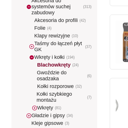
Akcesoria do
systemów suchej
(313)
zabudowy
Akcesoria do profili
(42)
Folie
(4)
Klapy rewizyjne
(10)
Taśmy do łączeń płyt
(37)
GK
Wkręty i kołki
(194)
Blachowkręty
(24)
Gwoździe do
(6)
osadzaka
Kołki rozporowe
(32)
Kołki szybkiego
(7)
montażu
Wkręty
(81)
Gładzie i gipsy
(34)
Kleje gipsowe
(3)