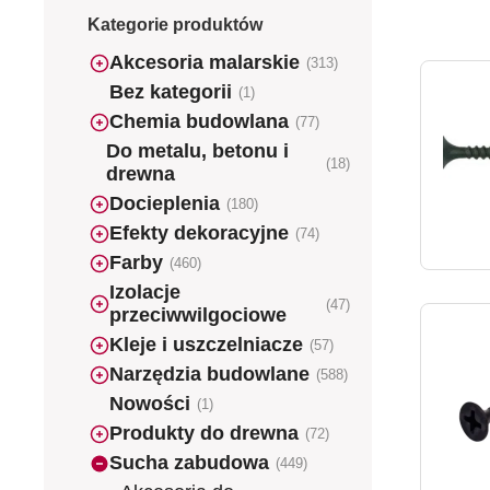
Kategorie produktów
Akcesoria malarskie
(313)
Bez kategorii
(1)
Chemia budowlana
(77)
Do metalu, betonu i
(18)
drewna
Docieplenia
(180)
Efekty dekoracyjne
(74)
Farby
(460)
Izolacje
(47)
przeciwwilgociowe
Kleje i uszczelniacze
(57)
Narzędzia budowlane
(588)
Nowości
(1)
Produkty do drewna
(72)
Sucha zabudowa
(449)