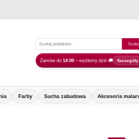
Szuka
Zamów do
14:00
– wyślemy dziś 🚚
Szczegóły
nia
Farby
Sucha zabudowa
Akcesoria malar