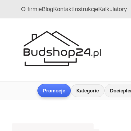
O firmie
Blog
Kontakt
Instrukcje
Kalkulatory
Promocje
Kategorie
Docieple