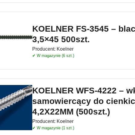
KOELNER FS-3545 – bla
3,5×45 500szt.
Producent:
Koelner
✔ W magazynie (6 szt.)
KOELNER WFS-4222 – wk
samowiercący do cienkic
4,2X22MM (500szt.)
Producent:
Koelner
✔ W magazynie (1 szt.)