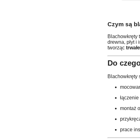
Czym są b
Blachowkręty 
drewna, płyt i
tworząc
trwałe
Do czego
Blachowkręty 
mocowani
łączenie 
montaż o
przykręc
prace in