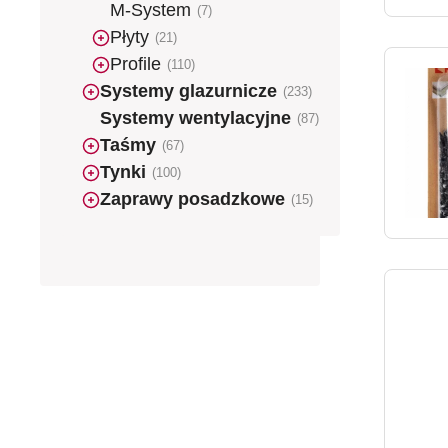
M-System
(7)
Płyty
(21)
Profile
(110)
Systemy glazurnicze
(233)
Systemy wentylacyjne
(87)
Taśmy
(67)
Tynki
(100)
Zaprawy posadzkowe
(15)