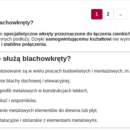
1
2
→
lachowkręty?
to
specjalistyczne wkręty przeznaczone do łączenia cienki
 innych podłoży. Dzięki
samogwintującemu kształtowi
nie wyma
 i stabilne połączenia
.
 służą blachowkręty?
stosowane są w wielu pracach budowlanych i montażowych, m.i
e blachy dachowej i elewacyjnej,
profili metalowych w konstrukcjach lekkich,
kuć i wsporników,
anie metalowych elementów do drewna lub płyt,
stalacyjne i stolarskie z elementami metalowymi.