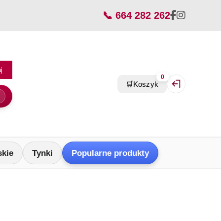
📞 664 282 262
j
0
🛒
Koszyk
Zaloguj się / Z
skie
Tynki
Popularne produkty