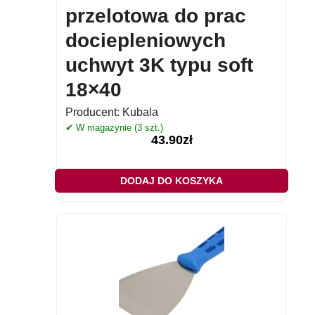
przelotowa do prac
dociepleniowych
uchwyt 3K typu soft
18×40
Producent:
Kubala
✔ W magazynie (3 szt.)
43.90
zł
DODAJ DO KOSZYKA