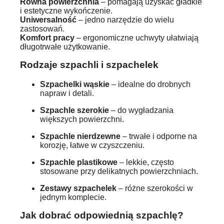
Równa powierzchnia
– pomagają uzyskać gładkie
i estetyczne wykończenie.
Uniwersalność
– jedno narzędzie do wielu
zastosowań.
Komfort pracy
– ergonomiczne uchwyty ułatwiają
długotrwałe użytkowanie.
Rodzaje szpachli i szpachelek
Szpachelki wąskie
– idealne do drobnych
napraw i detali.
Szpachle szerokie
– do wygładzania
większych powierzchni.
Szpachle nierdzewne
– trwałe i odporne na
korozję, łatwe w czyszczeniu.
Szpachle plastikowe
– lekkie, często
stosowane przy delikatnych powierzchniach.
Zestawy szpachelek
– różne szerokości w
jednym komplecie.
Jak dobrać odpowiednią szpachlę?