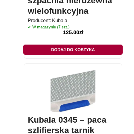
szpachla nierdzewna
wielofunkcyjna
Producent:
Kubala
✔ W magazynie (7 szt.)
125.00
zł
DODAJ DO KOSZYKA
Kubala 0345 – paca
szlifierska tarnik