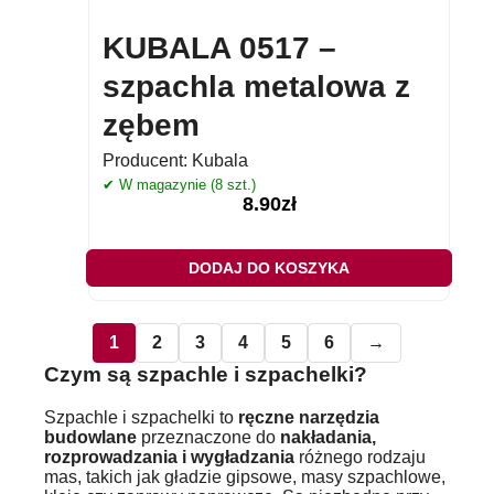
KUBALA 0517 –
szpachla metalowa z
zębem
Producent:
Kubala
✔ W magazynie (8 szt.)
8.90
zł
DODAJ DO KOSZYKA
1
2
3
4
5
6
→
Czym są szpachle i szpachelki?
Szpachle i szpachelki to
ręczne narzędzia
budowlane
przeznaczone do
nakładania,
rozprowadzania i wygładzania
różnego rodzaju
mas, takich jak gładzie gipsowe, masy szpachlowe,