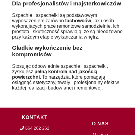
Dla profesjonalistów i majsterkowiczów
Szpachle i szpachelki są podstawowym
wyposażeniem zarówno
fachowców
, jak i osób
wykonujących prace remontowe samodzielnie. Ich
prostota i skuteczność sprawiają, że są nieodzowne
przy każdym etapie wykańczania wnętrz.
Gładkie wykończenie bez
kompromisów
Stosując odpowiednie szpachle i szpachelki,
zyskujesz
pełną kontrolę nad jakością
powierzchni
. To narzędzia, które pomagają
osiągnąć estetyczny, trwały i profesjonalny efekt w
każdej realizacji budowlanej i remontowej.
KONTAKT
O NAS
664 282 262
O firmie