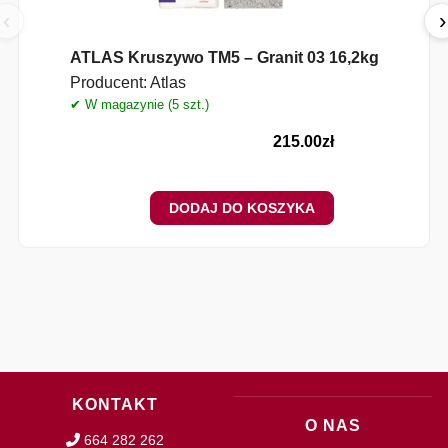
‹
›
ATLAS Kruszywo TM5 – Granit 03 16,2kg
Producent:
Atlas
✔ W magazynie (5 szt.)
215.00
zł
DODAJ DO KOSZYKA
KONTAKT
O NAS
664 282 262