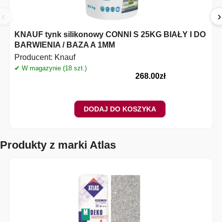
‹
›
KNAUF tynk silikonowy CONNI S 25KG BIAŁY I DO
BARWIENIA / BAZA A 1MM
Producent:
Knauf
✔ W magazynie (18 szt.)
✔
268.00
zł
DODAJ DO KOSZYKA
Produkty z marki Atlas