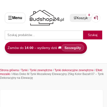
0
☰
Menu
🛒
Koszyk
Zaloguj 
Szukaj
Zamów do
14:00
– wyślemy dziś 🚚
Szczegóły
Strona główna
/
Tynki
/
Tynki zewnętrzne
/
Tynki dekoracyjne zewnętrzne
/
Efekt
mozaiki
/ Atlas Deko M Tynk Mozaikowy Elewacyjny 25kg Kolor Bazalt 07 – Tynk
Dekoracyjny na Elewację