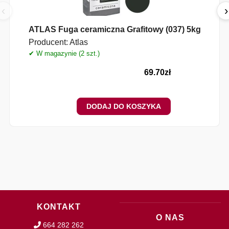
‹
›
ATLAS Fuga ceramiczna Grafitowy (037) 5kg
Producent:
Atlas
✔ W magazynie (2 szt.)
✔
69.70
zł
DODAJ DO KOSZYKA
KONTAKT
O NAS
664 282 262