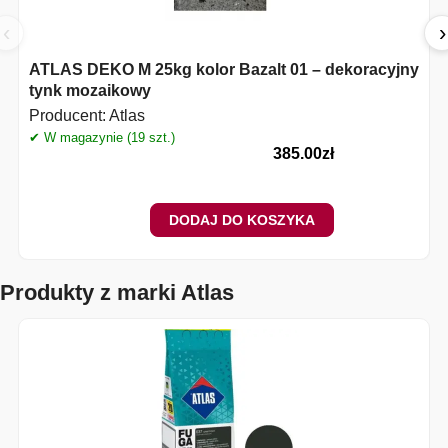
‹
›
ATLAS DEKO M 25kg kolor Bazalt 01 – dekoracyjny
tynk mozaikowy
Producent:
Atlas
✔ W magazynie (19 szt.)
✔
385.00
zł
DODAJ DO KOSZYKA
Produkty z marki Atlas