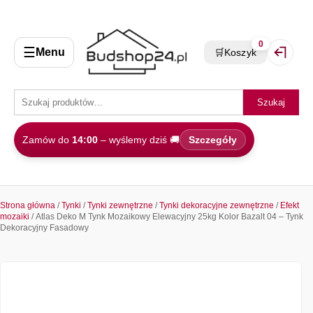
0
☰
Menu
🛒
Koszyk
Zaloguj 
Szukaj
Zamów do
14:00
– wyślemy dziś 🚚
Szczegóły
Strona główna
/
Tynki
/
Tynki zewnętrzne
/
Tynki dekoracyjne zewnętrzne
/
Efekt
mozaiki
/ Atlas Deko M Tynk Mozaikowy Elewacyjny 25kg Kolor Bazalt 04 – Tynk
Dekoracyjny Fasadowy