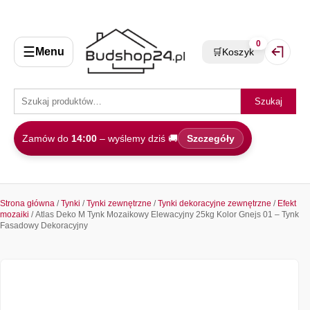
0
☰
Menu
🛒
Koszyk
Zaloguj 
Szukaj
Zamów do
14:00
– wyślemy dziś 🚚
Szczegóły
Strona główna
/
Tynki
/
Tynki zewnętrzne
/
Tynki dekoracyjne zewnętrzne
/
Efekt
mozaiki
/ Atlas Deko M Tynk Mozaikowy Elewacyjny 25kg Kolor Gnejs 01 – Tynk
Fasadowy Dekoracyjny