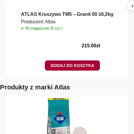
‹
›
ATLAS Kruszywo TM5 – Granit 00 16,2kg
Producent:
Atlas
✔ W magazynie (5 szt.)
✔
215.00
zł
DODAJ DO KOSZYKA
Produkty z marki Atlas