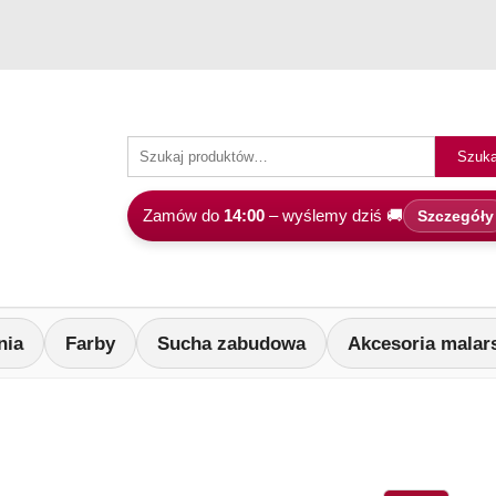
Szuka
Zamów do
14:00
– wyślemy dziś 🚚
Szczegóły
nia
Farby
Sucha zabudowa
Akcesoria malar