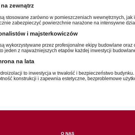
 na zewnątrz
 są stosowane zarówno w pomieszczeniach wewnętrznych, jak 
cznie zabezpieczyć powierzchnie narażone na intensywne dział
jonalistów i majsterkowiczów
 są wykorzystywane przez profesjonalne ekipy budowlane oraz
to jeden z najważniejszych etapów każdej inwestycji budowlane
hrona na lata
roizolacji to inwestycja w trwałość i bezpieczeństwo budynku
ność konstrukcji i zapewnia estetyczne, bezproblemowe użytkow
O NAS