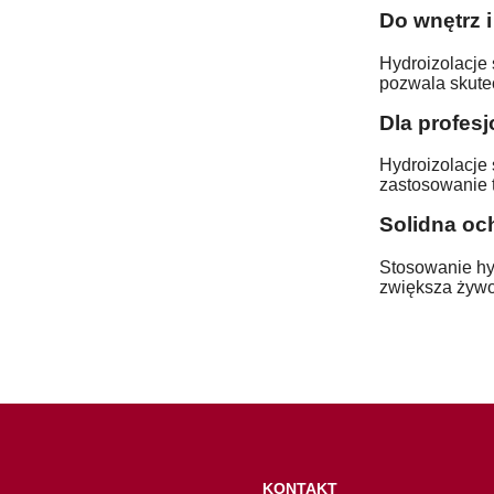
Do wnętrz i
Hydroizolacje
pozwala skute
Dla profes
Hydroizolacje
zastosowanie 
Solidna oc
Stosowanie hyd
zwiększa żywot
KONTAKT