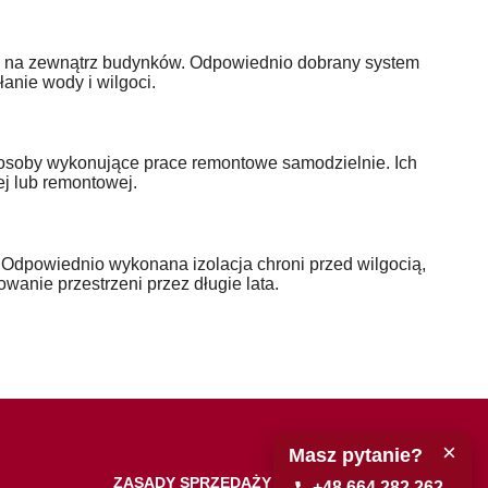
i na zewnątrz budynków. Odpowiednio dobrany system
anie wody i wilgoci.
 osoby wykonujące prace remontowe samodzielnie. Ich
j lub remontowej.
. Odpowiednio wykonana izolacja chroni przed wilgocią,
anie przestrzeni przez długie lata.
×
Masz pytanie?
ZASADY SPRZEDAŻY
+48 664 282 262