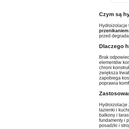
Czym są hy
Hydroizolacje 
przenikaniem
przed degradac
Dlaczego h
Brak odpowied
elementów kon
chroni konstru
zwiększa trwa
zapobiega ko
poprawia komf
Zastosowan
Hydroizolacje
łazienki i kuch
balkony i taras
fundamenty i p
posadzki i str