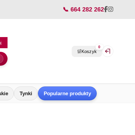
📞 664 282 262
j
0
🛒
Koszyk
Zaloguj się / Z
skie
Tynki
Popularne produkty