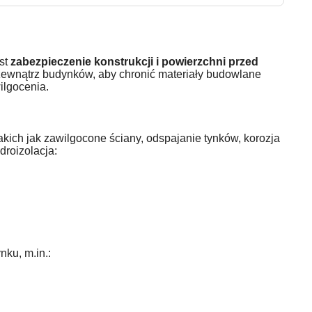
est
zabezpieczenie konstrukcji i powierzchni przed
a zewnątrz budynków, aby chronić materiały budowlane
ilgocenia.
ich jak zawilgocone ściany, odspajanie tynków, korozja
roizolacja:
ku, m.in.: