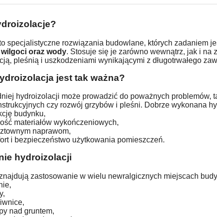
droizolacje?
to specjalistyczne rozwiązania budowlane, których zadaniem j
 wilgoci oraz wody
. Stosuje się je zarówno wewnątrz, jak i n
ją, pleśnią i uszkodzeniami wynikającymi z długotrwałego zaw
ydroizolacja jest tak ważna?
niej hydroizolacji może prowadzić do poważnych problemów, tak
strukcyjnych czy rozwój grzybów i pleśni. Dobrze wykonana hyd
kcję budynku,
łość materiałów wykończeniowych,
sztownym naprawom,
ort i bezpieczeństwo użytkowania pomieszczeń.
ie hydroizolacji
 znajdują zastosowanie w wielu newralgicznych miejscach budyn
nie,
y,
iwnice,
opy nad gruntem,