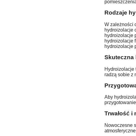
pomieszczenia
Rodzaje hyd
W zależności o
hydroizolacje
hydroizolacje 
hydroizolacje 
hydroizolacje
Skuteczna 
Hydroizolacje 
radzą sobie z
Przygotowa
Aby hydroizol
przygotowanie 
Trwałość i
Nowoczesne sy
atmosferyczne