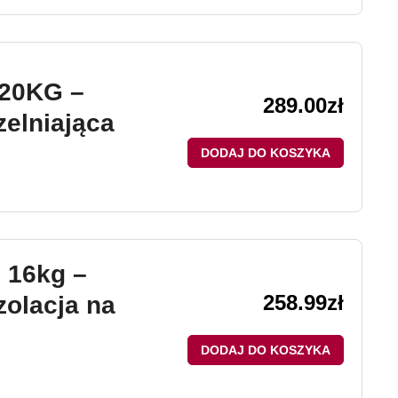
20KG –
289.00
zł
zelniająca
DODAJ DO KOSZYKA
 16kg –
258.99
zł
olacja na
DODAJ DO KOSZYKA