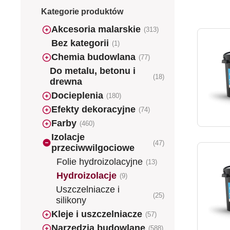
Kategorie produktów
Akcesoria malarskie
(313)
Bez kategorii
(1)
Chemia budowlana
(77)
Do metalu, betonu i
(18)
drewna
Docieplenia
(180)
Efekty dekoracyjne
(74)
Farby
(460)
Izolacje
(47)
przeciwwilgociowe
Folie hydroizolacyjne
(13)
Hydroizolacje
(9)
Uszczelniacze i
(25)
silikony
Kleje i uszczelniacze
(57)
Narzędzia budowlane
(588)