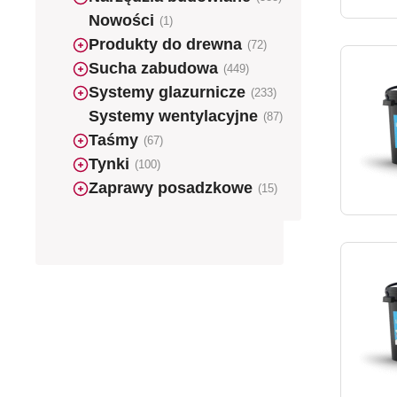
Nowości
(1)
Produkty do drewna
(72)
Sucha zabudowa
(449)
Systemy glazurnicze
(233)
Systemy wentylacyjne
(87)
Taśmy
(67)
Tynki
(100)
Zaprawy posadzkowe
(15)