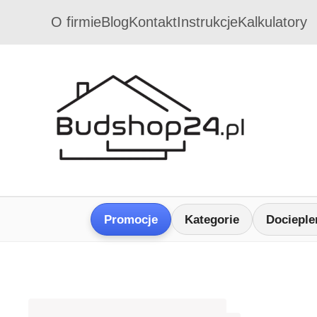
O firmie
Blog
Kontakt
Instrukcje
Kalkulatory
Promocje
Kategorie
Docieple