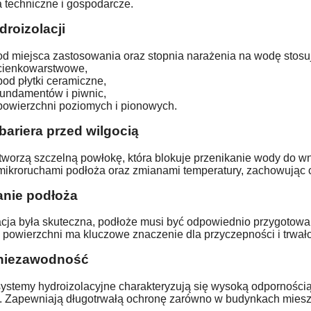
 techniczne i gospodarcze.
roizolacji
d miejsca zastosowania oraz stopnia narażenia na wodę stosuje
 cienkowarstwowe,
pod płytki ceramiczne,
fundamentów i piwnic,
 powierzchni poziomych i pionowych.
bariera przed wilgocią
tworzą szczelną powłokę, która blokuje przenikanie wody do wnę
 mikroruchami podłoża oraz zmianami temperatury, zachowując c
nie podłoża
acja była skuteczna, podłoże musi być odpowiednio przygotowan
powierzchni ma kluczowe znaczenie dla przyczepności i trwałoś
 niezawodność
stemy hydroizolacyjne charakteryzują się wysoką odpornością
. Zapewniają długotrwałą ochronę zarówno w budynkach mieszk