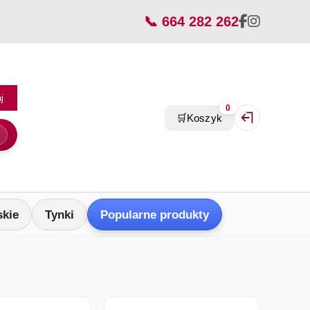
📞 664 282 262
j
0
🛒
Koszyk
Zaloguj się / Z
skie
Tynki
Popularne produkty