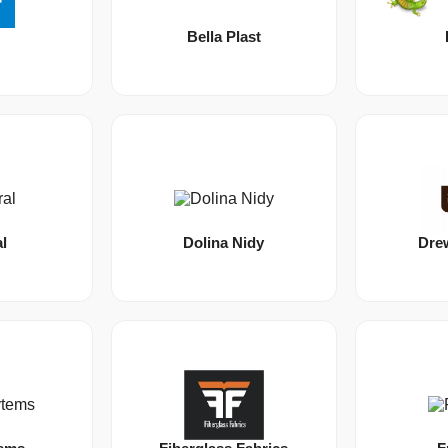
Bella Plast
l
Dolina Nidy
Dre