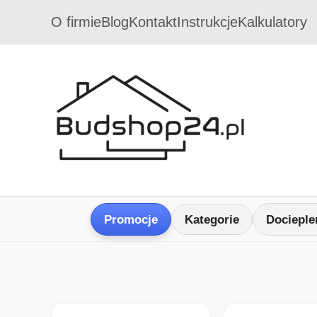
O firmie
Blog
Kontakt
Instrukcje
Kalkulatory
Promocje
Kategorie
Docieple