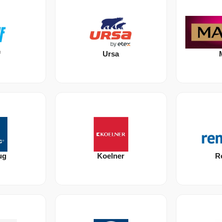
f
Ursa
ug
Koelner
R