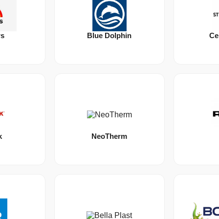
rs
Blue Dolphin
Ce
k
NeoTherm