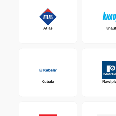
Atlas
Knau
Kubala
Rawlpl