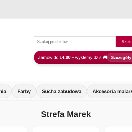
Szuka
Zamów do
14:00
– wyślemy dziś 🚚
Szczegóły
nia
Farby
Sucha zabudowa
Akcesoria malar
Strefa Marek