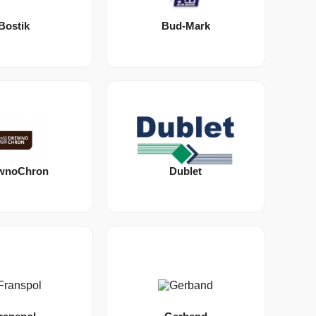
Bostik
Bud-Mark
wnoChron
Dublet