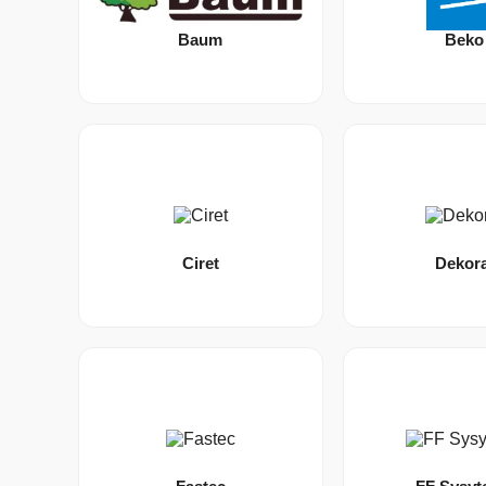
Baum
Beko
Ciret
Dekora