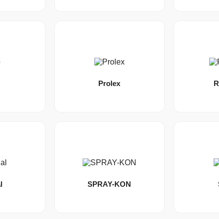
Prolex
R
l
SPRAY-KON