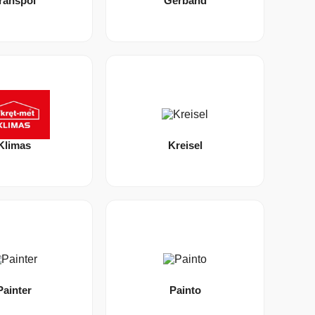
ranspol
Gerband
Klimas
Kreisel
Painter
Painto