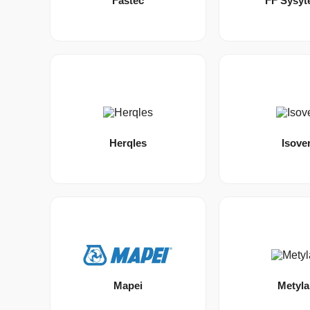
Fastec
FF Sysy
Herqles
Isove
Mapei
Metyl