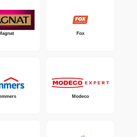
Magnat
Fox
emmers
Modeco