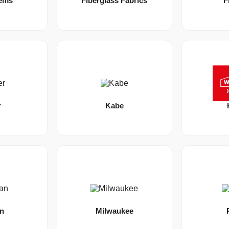
tems
Fiberglass Fabrics
F
r
Kabe
an
Milwaukee