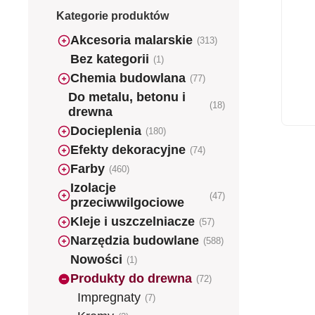
Kategorie produktów
Akcesoria malarskie
(313)
Bez kategorii
(1)
Chemia budowlana
(77)
Do metalu, betonu i
(18)
drewna
Docieplenia
(180)
Efekty dekoracyjne
(74)
Farby
(460)
Izolacje
(47)
przeciwwilgociowe
Kleje i uszczelniacze
(57)
Narzędzia budowlane
(588)
Nowości
(1)
Produkty do drewna
(72)
Impregnaty
(7)