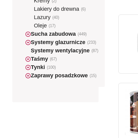
Kremy
(2)
Lakiery do drewna
(6)
Lazury
(40)
Oleje
(17)
Sucha zabudowa
(449)
Systemy glazurnicze
(233)
Systemy wentylacyjne
(87)
Taśmy
(67)
Tynki
(100)
Zaprawy posadzkowe
(15)