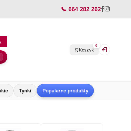
📞 664 282 262
j
0
🛒
Koszyk
Zaloguj się / Z
skie
Tynki
Popularne produkty