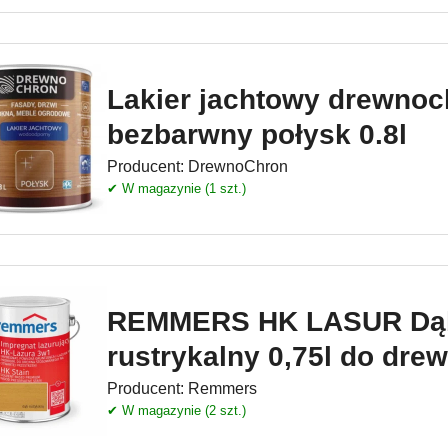
Lakier jachtowy drewnoc
bezbarwny połysk 0.8l
Producent:
DrewnoChron
✔ W magazynie (1 szt.)
REMMERS HK LASUR Dą
rustrykalny 0,75l do dre
Producent:
Remmers
✔ W magazynie (2 szt.)