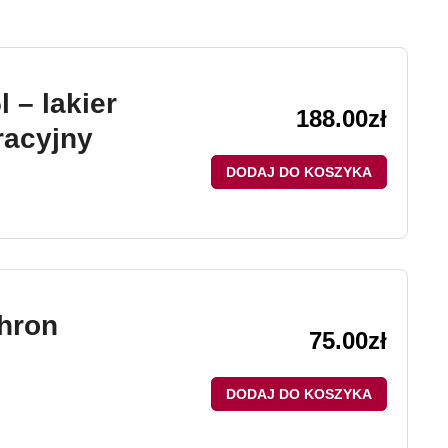
 – lakier
188.00
zł
racyjny
DODAJ DO KOSZYKA
hron
75.00
zł
DODAJ DO KOSZYKA