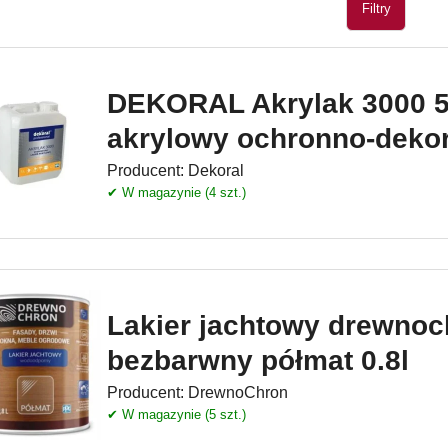
Filtry
DEKORAL Akrylak 3000 5l
akrylowy ochronno-deko
Producent:
Dekoral
✔ W magazynie (4 szt.)
Lakier jachtowy drewnoc
bezbarwny półmat 0.8l
Producent:
DrewnoChron
✔ W magazynie (5 szt.)