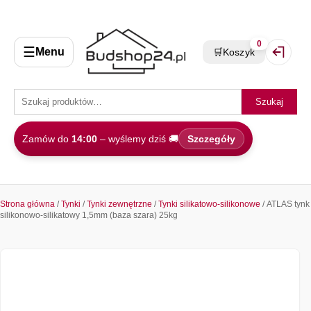
0
☰
Menu
🛒
Koszyk
Zaloguj 
Szukaj
Zamów do
14:00
– wyślemy dziś 🚚
Szczegóły
Strona główna
/
Tynki
/
Tynki zewnętrzne
/
Tynki silikatowo-silikonowe
/ ATLAS tynk
silikonowo-silikatowy 1,5mm (baza szara) 25kg