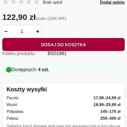
Brak opinii
Dodaj opinię
122,90 zł
brutto (23% VAT)
−
+
DODAJ DO KOSZYKA
Indeks produktu:
BS01981
Dostępnych:
4 szt.
Koszty wysyłki
Paczki:
17,99–24,99 zł
Worki:
18,99–25,99 zł
Półpaleta:
145–175 zł
Paleta:
250–300 zł
Dokładny koszt dostawy wyliczany jest automatycznie w koszyku na