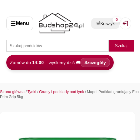
0
☰
Menu
🛒
Koszyk
Zaloguj 
Szukaj
Zamów do
14:00
– wyślemy dziś 🚚
Szczegóły
Strona główna
/
Tynki
/
Grunty i podkłady pod tynk
/ Mapei Podkład gruntujący Eco
Prim Grip 5kg