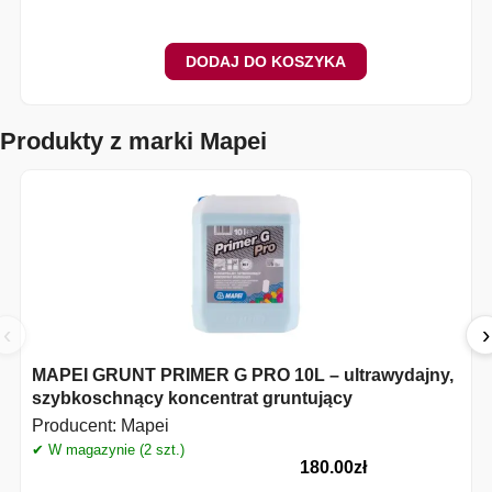
DODAJ DO KOSZYKA
Produkty z marki Mapei
‹
›
MAPEI GRUNT PRIMER G PRO 10L – ultrawydajny,
szybkoschnący koncentrat gruntujący
Producent:
Mapei
✔ W magazynie (2 szt.)
✔
180.00
zł