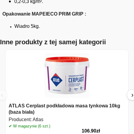
0,2-0,3 kg/m².
Opakowanie MAPEIECO PRIM GRIP :
Wiadro 5kg.
Inne produkty z tej samej kategorii
‹
›
ATLAS Cerplast podkładowa masa tynkowa 10kg
(baza biała)
Producent:
Atlas
✔ W magazynie (6 szt.)
106.90
zł