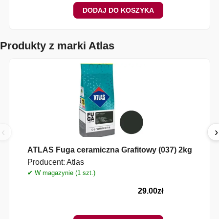
DODAJ DO KOSZYKA
Produkty z marki Atlas
‹
›
ATLAS Fuga ceramiczna Grafitowy (037) 2kg
Producent:
Atlas
✔ W magazynie (1 szt.)
✔
29.00
zł