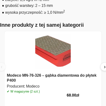
● grubość warstwy: 2 – 15 mm
2
● wysoka przyczepność: ≥ 1,0 N/mm
Inne produkty z tej samej kategorii
‹
›
Modeco MN-76-326 – gąbka diamentowa do płytek
P400
Producent:
Modeco
✔ W magazynie (2 szt.)
68.00
zł