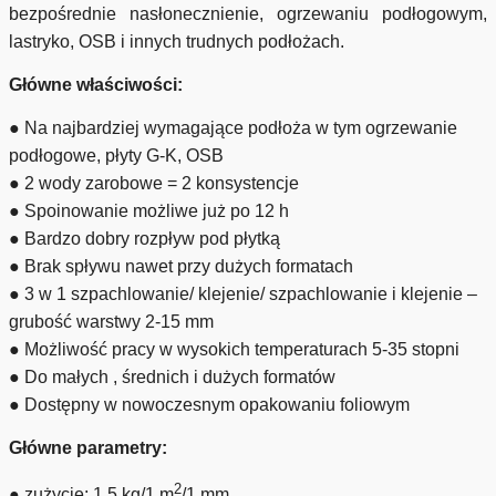
bezpośrednie nasłonecznienie, ogrzewaniu podłogowym,
lastryko, OSB i innych trudnych podłożach.
Główne właściwości:
● Na najbardziej wymagające podłoża w tym ogrzewanie
podłogowe, płyty G-K, OSB
● 2 wody zarobowe = 2 konsystencje
● Spoinowanie możliwe już po 12 h
● Bardzo dobry rozpływ pod płytką
● Brak spływu nawet przy dużych formatach
● 3 w 1 szpachlowanie/ klejenie/ szpachlowanie i klejenie –
grubość warstwy 2-15 mm
● Możliwość pracy w wysokich temperaturach 5-35 stopni
● Do małych , średnich i dużych formatów
● Dostępny w nowoczesnym opakowaniu foliowym
Główne parametry:
2
● zużycie: 1,5 kg/1 m
/1 mm