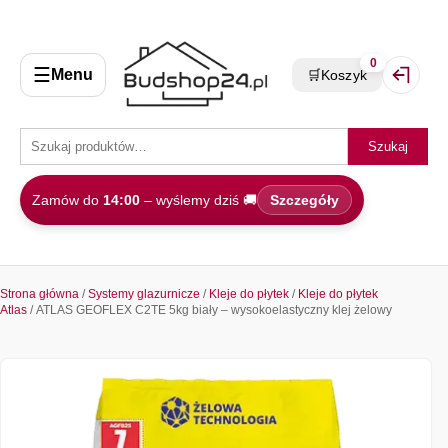
0
☰
Menu
🛒
Koszyk
Zaloguj 
Szukaj
Zamów do
14:00
– wyślemy dziś 🚚
Szczegóły
Strona główna
/
Systemy glazurnicze
/
Kleje do płytek
/
Kleje do płytek
Atlas
/ ATLAS GEOFLEX C2TE 5kg biały – wysokoelastyczny klej żelowy