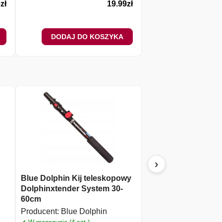
0
zł
19.99
zł
DODAJ DO KOSZYKA
DODAJ DO 
›
Blue Dolphin Kij teleskopowy
Kratka malarska M
Dolphinxtender System 30-
20x24cm
60cm
Producent:
Blue Dolp
Producent:
Blue Dolphin
✔ W magazynie (12 szt.)