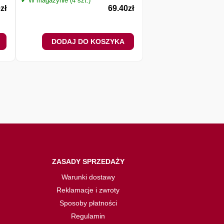
✔ W magazynie (4 szt.)
0
zł
69.40
zł
DODAJ DO KOSZYKA
DODAJ DO 
ZASADY SPRZEDAŻY
Warunki dostawy
Reklamacje i zwroty
Sposoby płatności
Regulamin