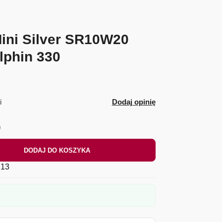
ini Silver SR10W20
lphin 330
i
Dodaj opinię
)
DODAJ DO KOSZYKA
13