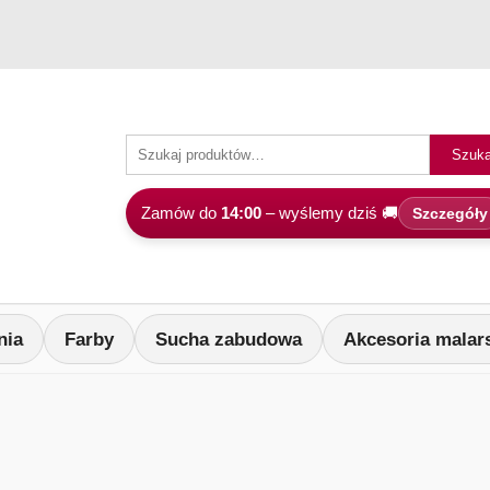
Szuka
Zamów do
14:00
– wyślemy dziś 🚚
Szczegóły
nia
Farby
Sucha zabudowa
Akcesoria malar