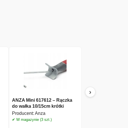
›
ANZA Mini 617612 – Rączka
ANZA 149550 Plati
do wałka 10/15cm krótki
Pędzel płaski pros
5cm
Producent:
Anza
Producent:
Anza
✔ W magazynie (3 szt.)
✔ W magazynie (7 szt.)