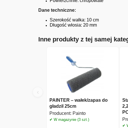
Powierzchnie: chropowate
Dane techniczne:
Szerokość wałka: 10 cm
Długość włosia: 20 mm
Inne produkty z tej samej kateg
‹
PAINTER – wałek/zapas do
St
gładziI 25cm
2,
PO
Producent:
Painto
Pr
✔ W magazynie (3 szt.)
✔ W