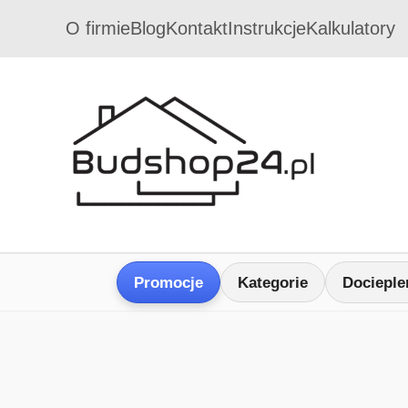
O firmie
Blog
Kontakt
Instrukcje
Kalkulatory
Promocje
Kategorie
Docieple