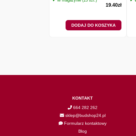
✔ W magazynie (15 szt.)
✔ W
19.40
zł
DODAJ DO KOSZYKA
KONTAKT
664 282 262
sklep@budshop24.pl
Formularz kontaktowy
Blog