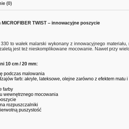
ie (0)
m MICROFIBER TWIST – innowacyjne poszycie
330 to wałek malarski wykonany z innowacyjnego materiału, mic
go zaletą jest też nieskomplikowane mocowanie. Nawet przy wie
ni 10 cm / 20 mm:
 się podczas malowania
ajów farb: akryle, lateksowe, olejne zarówno z efektem matu i
 farby
mu wewnętrznego mocowania
poszycie
na rozpuszczalniki
pierwotną puszystość