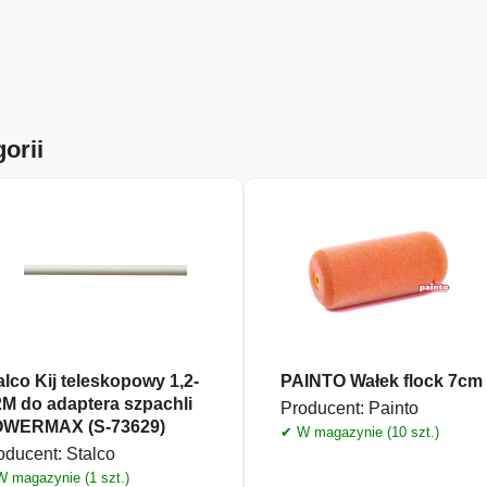
orii
alco Kij teleskopowy 1,2-
PAINTO Wałek flock 7cm
2M do adaptera szpachli
Producent:
Painto
WERMAX (S-73629)
✔ W magazynie (10 szt.)
oducent:
Stalco
 magazynie (1 szt.)