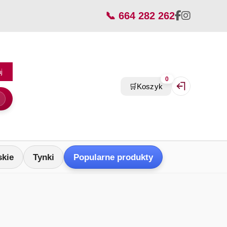
📞 664 282 262
j
0
🛒
Koszyk
Zaloguj się / Z
skie
Tynki
Popularne produkty