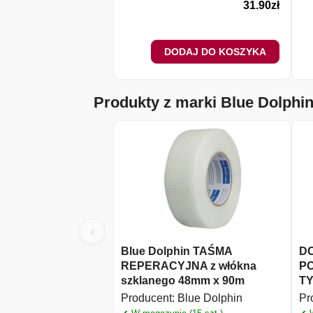
31.90
zł
DODAJ DO KOSZYKA
Produkty z marki Blue Dolphi
‹
Blue Dolphin TAŚMA
D
REPERACYJNA z włókna
P
szklanego 48mm x 90m
T
Producent:
Blue Dolphin
Pr