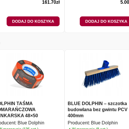
161.70
zł
5.0
DODAJ DO KOSZYKA
DODAJ DO KOSZYKA
n
OLPHIN TAŚMA
BLUE DOLPHIN – szczotka
OMARAŃCZOWA
budowlana bez gwintu PCV
YNKARSKA 48×50
400mm
oducent:
Blue Dolphin
Producent:
Blue Dolphin