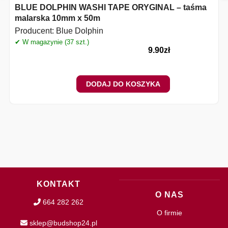
BLUE DOLPHIN WASHI TAPE ORYGINAL – taśma
malarska 10mm x 50m
Producent:
Blue Dolphin
✔ W magazynie (37 szt.)
✔
9.90
zł
DODAJ DO KOSZYKA
KONTAKT
O NAS
664 282 262
O firmie
sklep@budshop24.pl