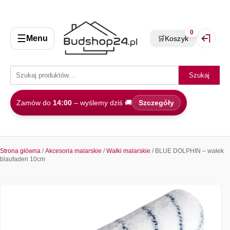
0
☰
Menu
🛒
Koszyk
Zaloguj 
Szukaj
Zamów do
14:00
– wyślemy dziś 🚚
Szczegóły
Strona główna
/
Akcesoria malarskie
/
Wałki malarskie
/ BLUE DOLPHIN – wałek
blaufaden 10cm