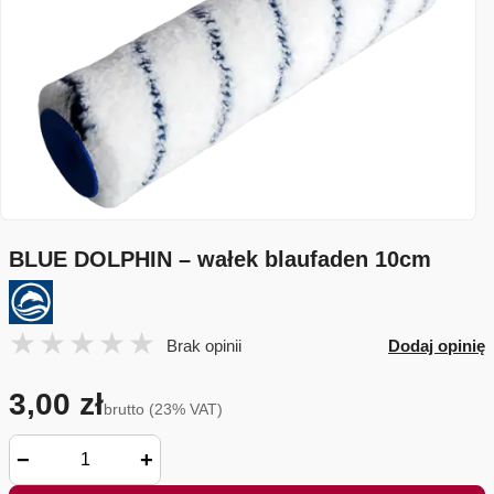
BLUE DOLPHIN – wałek blaufaden 10cm
Brak opinii
Dodaj opinię
3,00 zł
brutto (23% VAT)
−
+