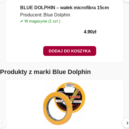
BLUE DOLPHIN – wałek microfibra 15cm
Producent:
Blue Dolphin
✔ W magazynie (1 szt.)
✔
4.90
zł
DODAJ DO KOSZYKA
Produkty z marki Blue Dolphin
‹
›