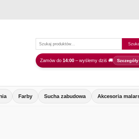
Szuka
Zamów do
14:00
– wyślemy dziś 🚚
Szczegóły
nia
Farby
Sucha zabudowa
Akcesoria malar