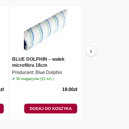
›
BLUE DOLPHIN – wałek
PAINTO – Kuweta m
microfibra 18cm
ŚREDNIA 15x29cm
Producent:
Blue Dolphin
Producent:
Painto
✔ W magazynie (11 szt.)
✔ W magazynie (20 szt.)
0
zł
19.00
zł
DODAJ DO KOSZYKA
DODAJ DO 