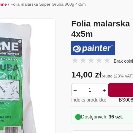
onne
/ Folia malarska Super Gruba 900g 4x5m
Folia malarska
4x5m
Brak opini
14,00 zł
brutto (23% VAT
−
+
Indeks produktu:
BS008
Dostępnych:
36 szt.