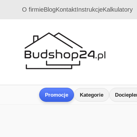
O firmie
Blog
Kontakt
Instrukcje
Kalkulatory
Promocje
Kategorie
Docieple