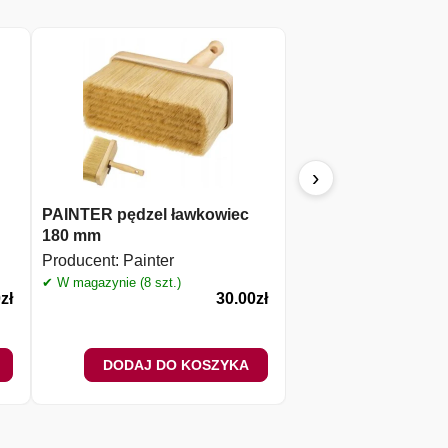
›
PAINTER pędzel ławkowiec
HARDY SZCZOTKA d
180 mm
30cm
Producent:
Painter
Producent:
Painter
✔ W magazynie (8 szt.)
✔ W magazynie (1 szt.)
0
zł
30.00
zł
DODAJ DO KOSZYKA
DODAJ DO 