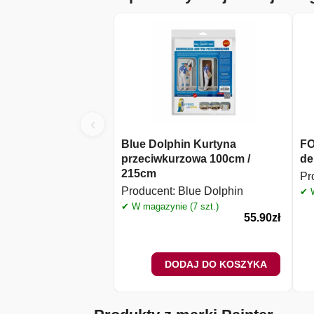
‹
Blue Dolphin Kurtyna
FO
przeciwkurzowa 100cm /
de
215cm
Pr
Producent:
Blue Dolphin
✔ W
✔ W magazynie (7 szt.)
55.90
zł
DODAJ DO KOSZYKA