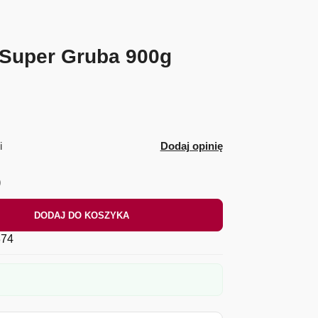
 Super Gruba 900g
i
Dodaj opinię
)
DODAJ DO KOSZYKA
74