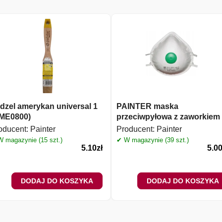
dzel amerykan universal 1
PAINTER maska
ME0800)
przeciwpyłowa z zaworkiem
oducent:
Painter
Producent:
Painter
 magazynie (15 szt.)
✔ W magazynie (39 szt.)
5.10
zł
5.0
DODAJ DO KOSZYKA
DODAJ DO KOSZYKA