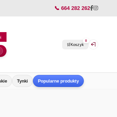
📞 664 282 262
j
0
🛒
Koszyk
Zaloguj się / Z
skie
Tynki
Popularne produkty