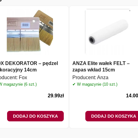
X DEKORATOR – pędzel
ANZA Elite wałek FELT –
koracyjny 14cm
zapas wkład 15cm
oducent:
Fox
Producent:
Anza
 magazynie (6 szt.)
✔ W magazynie (10 szt.)
29.99
zł
14.0
DODAJ DO KOSZYKA
DODAJ DO KOSZYKA