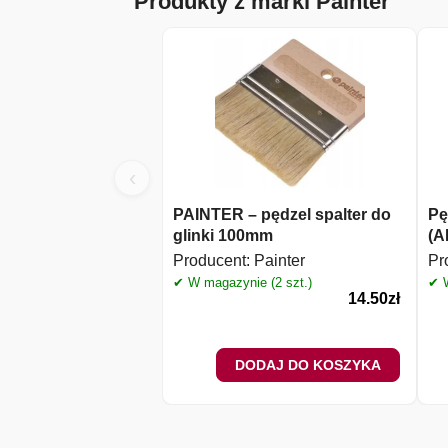
Produkty z marki Painter
‹
PAINTER – pędzel spalter do
Pę
glinki 100mm
(A
Producent:
Painter
Pr
✔ W magazynie (2 szt.)
✔ W
14.50
zł
DODAJ DO KOSZYKA