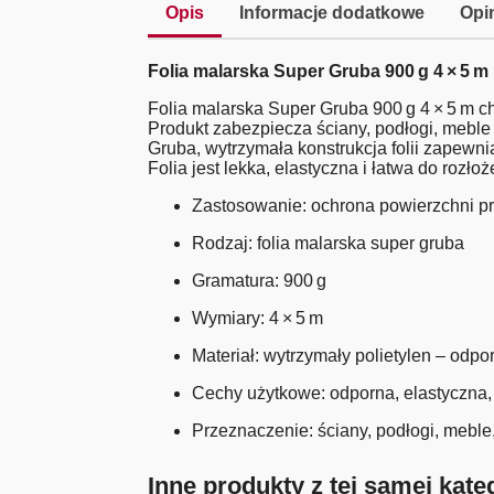
Opis
Informacje dodatkowe
Opin
Folia malarska Super Gruba 900 g 4 × 5 m
Folia malarska Super Gruba 900 g 4 × 5 m 
Produkt zabezpiecza ściany, podłogi, meble 
Gruba, wytrzymała konstrukcja folii zapewni
Folia jest lekka, elastyczna i łatwa do roz
Zastosowanie: ochrona powierzchni p
Rodzaj: folia malarska super gruba
Gramatura: 900 g
Wymiary: 4 × 5 m
Materiał: wytrzymały polietylen – odpo
Cechy użytkowe: odporna, elastyczna,
Przeznaczenie: ściany, podłogi, mebl
Inne produkty z tej samej kateg