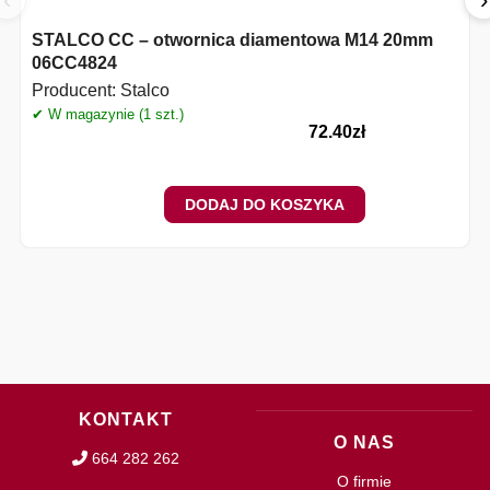
STALCO CC – otwornica diamentowa M14 20mm
06CC4824
Producent:
Stalco
✔ W magazynie (1 szt.)
✔
72.40
zł
DODAJ DO KOSZYKA
KONTAKT
O NAS
664 282 262
O firmie