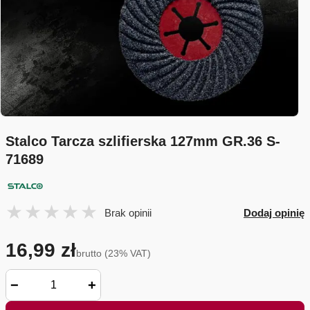
Stalco Tarcza szlifierska 127mm GR.36 S-
71689
Brak opinii
Dodaj opinię
16,99 zł
brutto (23% VAT)
−
+