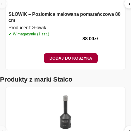
‹
›
SŁOWIK – Poziomica malowana pomarańczowa 80
cm
Producent:
Słowik
✔ W magazynie (1 szt.)
88.00
zł
DODAJ DO KOSZYKA
Produkty z marki Stalco
‹
›