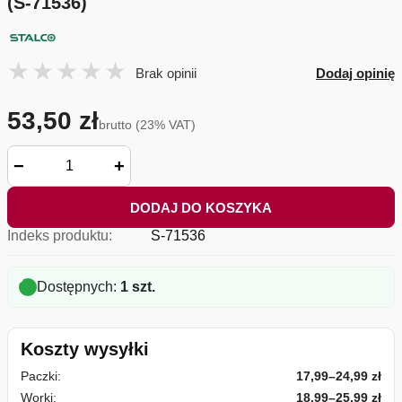
(S-71536)
Brak opinii
Dodaj opinię
53,50 zł
brutto (23% VAT)
−
+
DODAJ DO KOSZYKA
Indeks produktu:
S-71536
Dostępnych:
1 szt.
Koszty wysyłki
Paczki:
17,99–24,99 zł
Worki:
18,99–25,99 zł