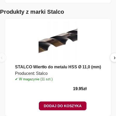
Produkty z marki Stalco
‹
›
STALCO Wiertło do metalu HSS Ø 11,0 (mm)
Producent:
Stalco
✔ W magazynie (11 szt.)
✔
19.95
zł
DODAJ DO KOSZYKA