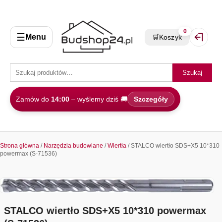
0
☰
Menu
🛒
Koszyk
Zaloguj 
Szukaj
Zamów do
14:00
– wyślemy dziś 🚚
Szczegóły
Strona główna
/
Narzędzia budowlane
/
Wiertła
/ STALCO wiertło SDS+X5 10*310
powermax (S-71536)
STALCO wiertło SDS+X5 10*310 powermax