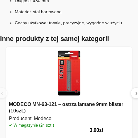
Długość: 450 mm
Materiał: stal hartowana
Cechy użytkowe: trwałe, precyzyjne, wygodne w użyciu
Inne produkty z tej samej kategorii
‹
›
MODECO MN-63-121 – ostrza łamane 9mm blister
(10szt.)
Producent:
Modeco
✔ W magazynie (24 szt.)
✔
3.00
zł