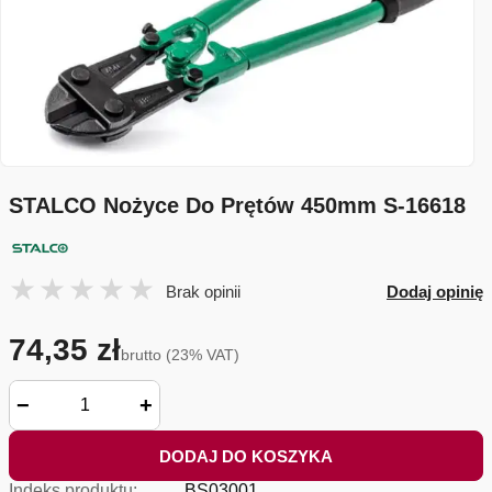
STALCO Nożyce Do Prętów 450mm S-16618
Brak opinii
Dodaj opinię
74,35 zł
brutto (23% VAT)
−
+
DODAJ DO KOSZYKA
Indeks produktu:
BS03001