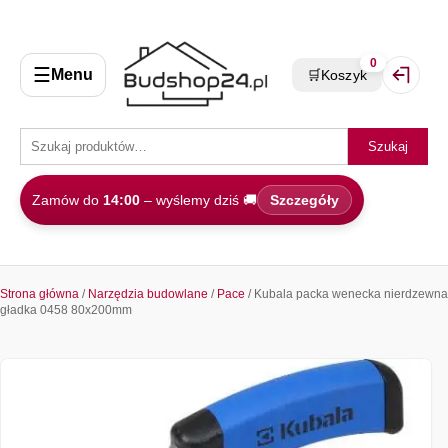
0
☰
Menu
🛒
Koszyk
Zaloguj 
Szukaj
Zamów do
14:00
– wyślemy dziś 🚚
Szczegóły
Strona główna
/
Narzędzia budowlane
/
Pace
/ Kubala packa wenecka nierdzewna
gładka 0458 80x200mm