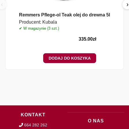
‹
›
Remmers Pflege-ol Teak olej do drewna 5l
Producent:
Kubala
✔ W magazynie (3 szt.)
335.00
zł
DODAJ DO KOSZYKA
KONTAKT
O NAS
664 282 262