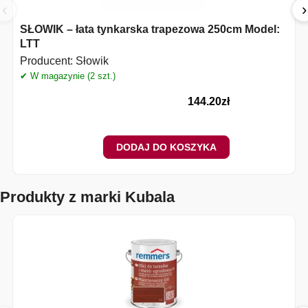
‹
›
SŁOWIK – łata tynkarska trapezowa 250cm Model:
LTT
Producent:
Słowik
✔ W magazynie (2 szt.)
✔
144.20
zł
DODAJ DO KOSZYKA
Produkty z marki Kubala