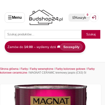
0
☰
Menu
🛒
Koszyk
Zaloguj 
Szukaj
Zamów do
14:00
– wyślemy dziś 🚚
Szczegóły
Strona główna
/
Farby
/
Farby wewnętrzne
/
Farby kolorowe gotowe
/
Farby
kolorowe ceramiczne
/ MAGNAT CERAMIC kremowy jaspis (C63) 5l