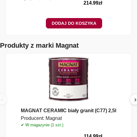
214.99
zł
DODAJ DO KOSZYKA
Produkty z marki Magnat
‹
›
MAGNAT CERAMIC biały granit (C77) 2,5l
Producent:
Magnat
✔ W magazynie (1 szt.)
✔
114.99
zł