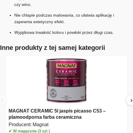
czy wino.
Nie chlapie podczas malowania, co ułatwia aplikację i
zapewnia estetyczny efekt.
Wyjątkowa trwałość koloru i powłoki przez długi czas.
Inne produkty z tej samej kategorii
‹
›
MAGNAT CERAMIC 5l jaspis picasso C53 –
plamoodporna farba ceramiczna
Producent:
Magnat
✔ W magazynie (3 szt.)
✔