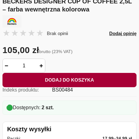
BECKERS DESIGNER CUP OF COFFEE 2,5L
– farba wewnętrzna kolorowa
Brak opinii
Dodaj opinię
105,00 zł
brutto (23% VAT)
−
+
DODAJ DO KOSZYKA
Indeks produktu:
BS00484
Dostępnych:
2 szt.
Koszty wysyłki
Paczki:
17,99–24,99 zł