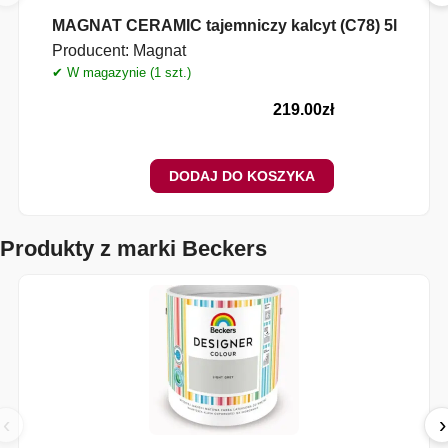
MAGNAT CERAMIC tajemniczy kalcyt (C78) 5l
Producent:
Magnat
✔ W magazynie (1 szt.)
✔
219.00
zł
DODAJ DO KOSZYKA
Produkty z marki Beckers
‹
›