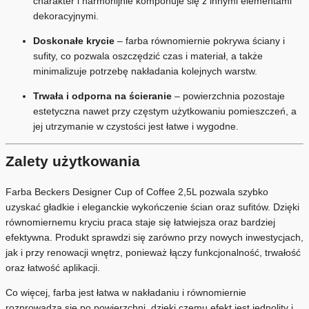
charakter i harmonijnie komponuje się z innymi elementami
dekoracyjnymi.
Doskonałe krycie
– farba równomiernie pokrywa ściany i
sufity, co pozwala oszczędzić czas i materiał, a także
minimalizuje potrzebę nakładania kolejnych warstw.
Trwała i odporna na ścieranie
– powierzchnia pozostaje
estetyczna nawet przy częstym użytkowaniu pomieszczeń, a
jej utrzymanie w czystości jest łatwe i wygodne.
Zalety użytkowania
Farba Beckers Designer Cup of Coffee 2,5L pozwala szybko
uzyskać gładkie i eleganckie wykończenie ścian oraz sufitów. Dzięki
równomiernemu kryciu praca staje się łatwiejsza oraz bardziej
efektywna. Produkt sprawdzi się zarówno przy nowych inwestycjach,
jak i przy renowacji wnętrz, ponieważ łączy funkcjonalność, trwałość
oraz łatwość aplikacji.
Co więcej, farba jest łatwa w nakładaniu i równomiernie
rozprowadza się po powierzchni, dzięki czemu efekt jest jednolity i