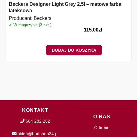
Beckers Designer Light Grey 2,5l – matowa farba
lateksowa
Producent:
Beckers
✔ W magazynie (3 szt.)
✔
115.00
zł
DODAJ DO KOSZYKA
KONTAKT
O NAS
664 282 262
O firmie
sklep@budshop24.pl