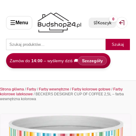
0
☰
Menu
🛒
Koszyk
Zaloguj 
Szukaj
Zamów do
14:00
– wyślemy dziś 🚚
Szczegóły
Strona główna
/
Farby
/
Farby wewnętrzne
/
Farby kolorowe gotowe
/
Farby
kolorowe lateksowe
/ BECKERS DESIGNER CUP OF COFFEE 2,5L – farba
wewnętrzna kolorowa