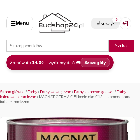
0
☰
Menu
🛒
Koszyk
Zaloguj 
Szukaj
Zamów do
14:00
– wyślemy dziś 🚚
Szczegóły
Strona główna
/
Farby
/
Farby wewnętrzne
/
Farby kolorowe gotowe
/
Farby
kolorowe ceramiczne
/ MAGNAT CERAMIC 5l kocie oko C13 – plamoodporna
farba ceramiczna