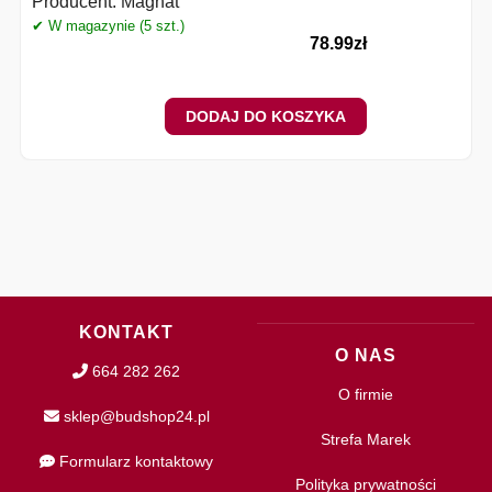
Producent:
Magnat
✔ W magazynie (5 szt.)
✔
78.99
zł
DODAJ DO KOSZYKA
KONTAKT
O NAS
664 282 262
O firmie
sklep@budshop24.pl
Strefa Marek
Formularz kontaktowy
Polityka prywatności