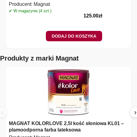
Producent:
Magnat
✔ W magazynie (4 szt.)
✔
125.00
zł
DODAJ DO KOSZYKA
Produkty z marki Magnat
‹
›
MAGNAT KOLORLOVE 2,5l kość słoniowa KL01 –
plamoodporna farba lateksowa