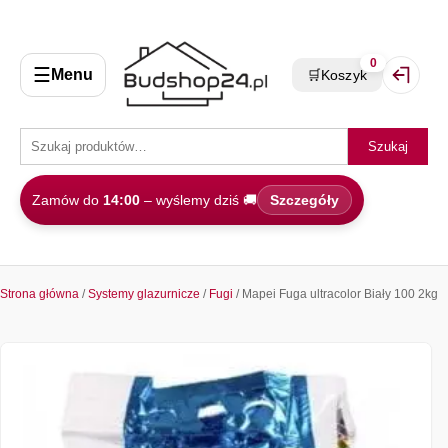
0
☰
Menu
🛒
Koszyk
Zaloguj 
Szukaj
Zamów do
14:00
– wyślemy dziś 🚚
Szczegóły
Strona główna
/
Systemy glazurnicze
/
Fugi
/ Mapei Fuga ultracolor Biały 100 2kg