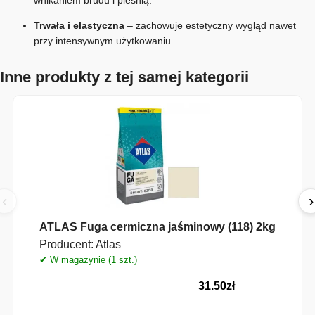
wnikaniem brudu i pleśnią.
Trwała i elastyczna
– zachowuje estetyczny wygląd nawet
przy intensywnym użytkowaniu.
Inne produkty z tej samej kategorii
‹
›
ATLAS Fuga cermiczna jaśminowy (118) 2kg
Producent:
Atlas
✔ W magazynie (1 szt.)
✔
31.50
zł