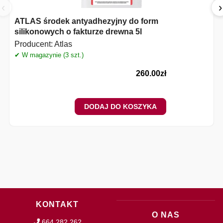
‹
›
ATLAS środek antyadhezyjny do form
silikonowych o fakturze drewna 5l
Producent:
Atlas
✔ W magazynie (3 szt.)
260.00
zł
DODAJ DO KOSZYKA
KONTAKT
O NAS
664 282 262