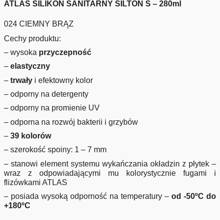
ATLAS SILIKON SANITARNY SILTON S – 280ml
024 CIEMNY BRĄZ
Cechy produktu:
– wysoka
przyczepność
–
elastyczny
–
trwały
i efektowny kolor
– odporny na detergenty
– odporny na promienie UV
– odporna na rozwój bakterii i grzybów
–
39 kolorów
– szerokość spoiny: 1 – 7 mm
– stanowi element systemu wykańczania okładzin z płytek –
wraz z odpowiadającymi mu kolorystycznie fugami i
flizówkami ATLAS
– posiada wysoką odporność na temperatury –
od -50ºC do
+180ºC