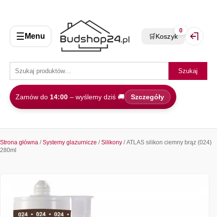
0
☰
Menu
🛒
Koszyk
Zaloguj 
Szukaj
Zamów do
14:00
– wyślemy dziś 🚚
Szczegóły
Strona główna
/
Systemy glazurnicze
/
Silikony
/ ATLAS silikon ciemny brąz (024)
280ml