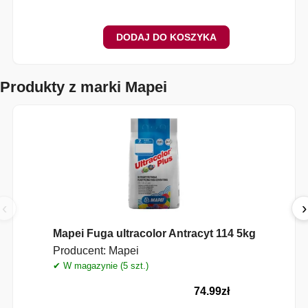
DODAJ DO KOSZYKA
Produkty z marki Mapei
‹
›
Mapei Fuga ultracolor Antracyt 114 5kg
Producent:
Mapei
✔ W magazynie (5 szt.)
✔
74.99
zł