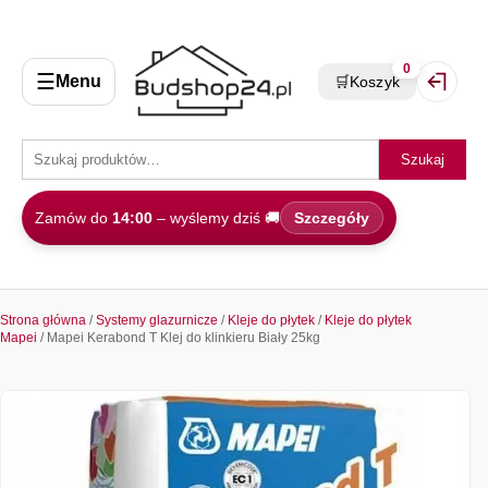
0
☰
Menu
🛒
Koszyk
Zaloguj 
Szukaj
Zamów do
14:00
– wyślemy dziś 🚚
Szczegóły
Strona główna
/
Systemy glazurnicze
/
Kleje do płytek
/
Kleje do płytek
Mapei
/ Mapei Kerabond T Klej do klinkieru Biały 25kg