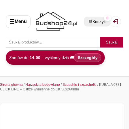
0
☰
Menu
🛒
Koszyk
Zaloguj 
Szukaj
Zamów do
14:00
– wyślemy dziś 🚚
Szczegóły
Strona główna
/
Narzędzia budowlane
/
Szpachle i szpachelki
/ KUBALA 0781
CLICK LINE – Ostrze wymienne do GK 56x260mm