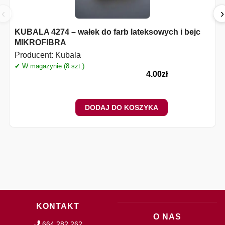
‹
›
KUBALA 4274 – wałek do farb lateksowych i bejc
MIKROFIBRA
Producent:
Kubala
✔ W magazynie (8 szt.)
✔
4.00
zł
DODAJ DO KOSZYKA
KONTAKT
O NAS
664 282 262