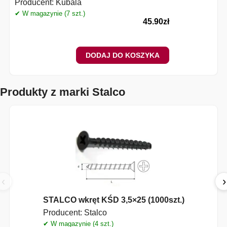
Producent:
Kubala
✔ W magazynie (7 szt.)
✔
45.90
zł
DODAJ DO KOSZYKA
Produkty z marki Stalco
‹
›
STALCO wkręt KŚD 3,5×25 (1000szt.)
Producent:
Stalco
✔ W magazynie (4 szt.)