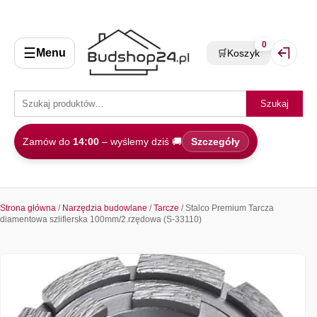
0
☰
Menu
🛒
Koszyk
Zaloguj 
Szukaj
Zamów do
14:00
– wyślemy dziś 🚚
Szczegóły
Strona główna
/
Narzędzia budowlane
/
Tarcze
/ Stalco Premium Tarcza
diamentowa szlifierska 100mm/2.rzędowa (S-33110)