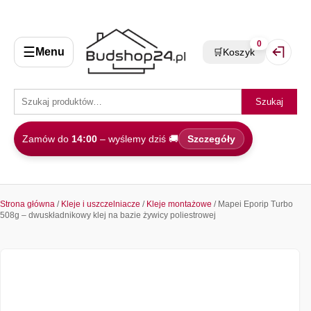
0
☰
Menu
🛒
Koszyk
Zaloguj 
Szukaj
Zamów do
14:00
– wyślemy dziś 🚚
Szczegóły
Strona główna
/
Kleje i uszczelniacze
/
Kleje montażowe
/ Mapei Eporip Turbo
508g – dwuskładnikowy klej na bazie żywicy poliestrowej