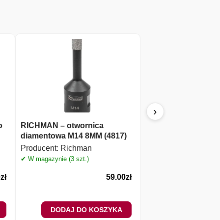
›
o
RICHMAN – otwornica
RAWLPLUG RT-SDSA
diamentowa M14 8MM (4817)
wiertło agressor SD
8,0x350x410mm
Producent:
Richman
Producent:
Rawlplug
✔ W magazynie (3 szt.)
✔ W magazynie (2 szt.)
0
zł
59.00
zł
DODAJ DO KOSZYKA
DODAJ DO 