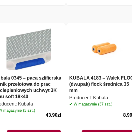
bala 0345 – paca szlifierska
KUBALA 4183 – Wałek FLO
rnik przelotowa do prac
(dwupak) flock średnica 35
ciepleniowych uchwyt 3K
mm
pu soft 18×40
Producent:
Kubala
oducent:
Kubala
✔ W magazynie (37 szt.)
 magazynie (3 szt.)
43.90
zł
8.9