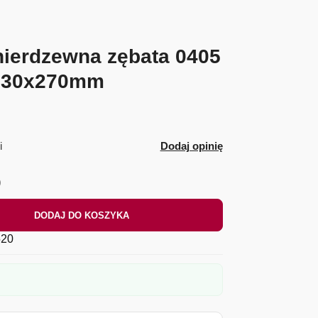
ierdzewna zębata 0405
130x270mm
i
Dodaj opinię
)
DODAJ DO KOSZYKA
20