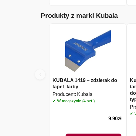
Produkty z marki Kubala
‹
KUBALA 1419 – zdzierak do
Ku
tapet, farby
ta
do
Producent:
Kubala
ty
✔ W magazynie (4 szt.)
Pr
✔ W
9.90
zł