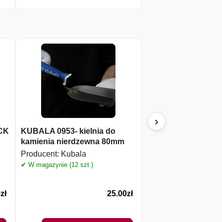
›
CK
KUBALA 0953- kielnia do
KUBALA 0409 – pa
kamienia nierdzewna 80mm
nierdzewna z zębe
Producent:
Kubala
Producent:
Kubala
✔ W magazynie (12 szt.)
✔ W magazynie (6 szt.)
9
zł
25.00
zł