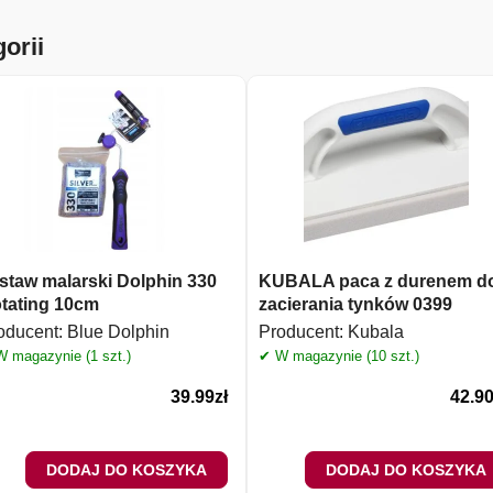
orii
staw malarski Dolphin 330
KUBALA paca z durenem d
tating 10cm
zacierania tynków 0399
oducent:
Blue Dolphin
Producent:
Kubala
 magazynie (1 szt.)
✔ W magazynie (10 szt.)
39.99
zł
42.9
DODAJ DO KOSZYKA
DODAJ DO KOSZYKA