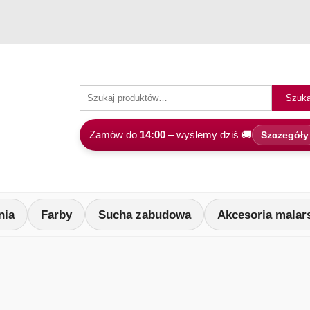
Szuka
Zamów do
14:00
– wyślemy dziś 🚚
Szczegóły
nia
Farby
Sucha zabudowa
Akcesoria malar