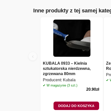
Inne produkty z tej samej kateg
‹
KUBALA 0933 – Kielnia
Ze
sztukatorska nierdzewna,
Ro
zgrzewana 80mm
Pr
Producent:
Kubala
✔ W
✔ W magazynie (3 szt.)
20.90
zł
DODAJ DO KOSZYKA