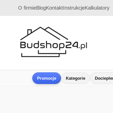
O firmie
Blog
Kontakt
Instrukcje
Kalkulatory
Promocje
Kategorie
Docieple