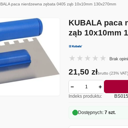
UBALA paca nierdzewna zębata 0405 ząb 10x10mm 130x270mm
KUBALA paca n
ząb 10x10mm 
Brak opini
21,50 zł
brutto (23% VAT
−
+
Indeks produktu:
BS015
Dostępnych:
7 szt.