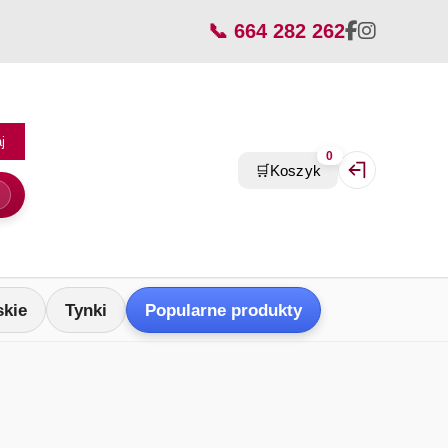
📞 664 282 262
j
0
🛒
Koszyk
Zaloguj się / Z
skie
Tynki
Popularne produkty