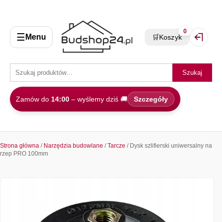
0
☰
Menu
🛒
Koszyk
Zaloguj 
Szukaj
Zamów do
14:00
– wyślemy dziś 🚚
Szczegóły
Strona główna
/
Narzędzia budowlane
/
Tarcze
/ Dysk szlifierski uniwersalny na
rzep PRO 100mm