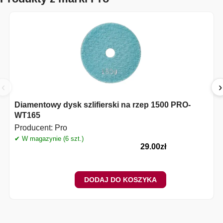
‹
›
Diamentowy dysk szlifierski na rzep 1500 PRO-
WT165
Producent:
Pro
✔ W magazynie (6 szt.)
✔
29.00
zł
DODAJ DO KOSZYKA