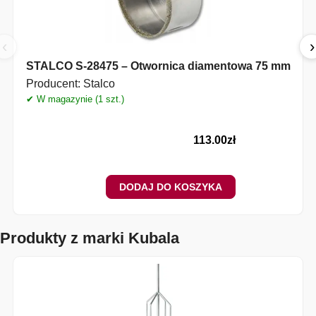
‹
›
STALCO S-28475 – Otwornica diamentowa 75 mm
Producent:
Stalco
✔ W magazynie (1 szt.)
✔
113.00
zł
DODAJ DO KOSZYKA
Produkty z marki Kubala