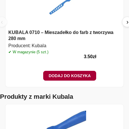
‹
›
KUBALA 0710 – Mieszadełko do farb z tworzywa
280 mm
Producent:
Kubala
✔ W magazynie (5 szt.)
✔
3.50
zł
DODAJ DO KOSZYKA
Produkty z marki Kubala