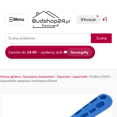
0
☰
Menu
🛒
Koszyk
Zaloguj 
Szukaj
Zamów do
14:00
– wyślemy dziś 🚚
Szczegóły
Strona główna
/
Narzędzia budowlane
/
Szpachle i szpachelki
/ KUBALA 0503 –
szpachelka malarska nierdzewna 80mm