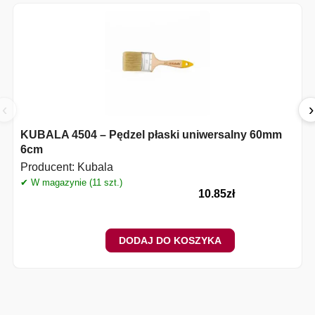
‹
›
KUBALA 4504 – Pędzel płaski uniwersalny 60mm
6cm
Producent:
Kubala
✔ W magazynie (11 szt.)
✔
10.85
zł
DODAJ DO KOSZYKA