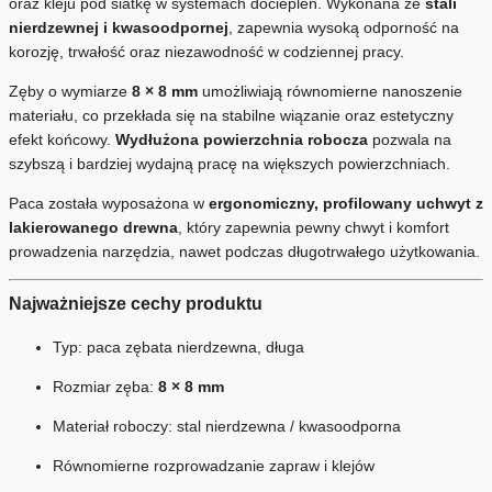
oraz kleju pod siatkę w systemach dociepleń. Wykonana ze
stali
nierdzewnej i kwasoodpornej
, zapewnia wysoką odporność na
korozję, trwałość oraz niezawodność w codziennej pracy.
Zęby o wymiarze
8 × 8 mm
umożliwiają równomierne nanoszenie
materiału, co przekłada się na stabilne wiązanie oraz estetyczny
efekt końcowy.
Wydłużona powierzchnia robocza
pozwala na
szybszą i bardziej wydajną pracę na większych powierzchniach.
Paca została wyposażona w
ergonomiczny, profilowany uchwyt z
lakierowanego drewna
, który zapewnia pewny chwyt i komfort
prowadzenia narzędzia, nawet podczas długotrwałego użytkowania.
Najważniejsze cechy produktu
Typ: paca zębata nierdzewna, długa
Rozmiar zęba:
8 × 8 mm
Materiał roboczy: stal nierdzewna / kwasoodporna
Równomierne rozprowadzanie zapraw i klejów