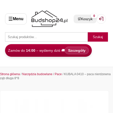
0
☰
Menu
🛒
Koszyk
Zaloguj 
Szukaj
Zamów do
14:00
– wyślemy dziś 🚚
Szczegóły
Strona główna
/
Narzędzia budowlane
/
Pace
/ KUBALA 0410 – paca nierdzewna
ząb długa 8*8