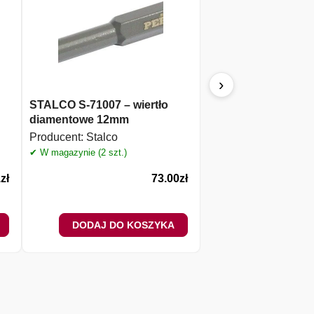
›
STALCO S-71007 – wiertło
STALCO otwornica
diamentowe 12mm
diamentowa 25mm 
PERFECT (S-71011)
Producent:
Stalco
Producent:
Stalco
✔ W magazynie (2 szt.)
✔ W magazynie (1 szt.)
1
zł
73.00
zł
DODAJ DO KOSZYKA
DODAJ DO 