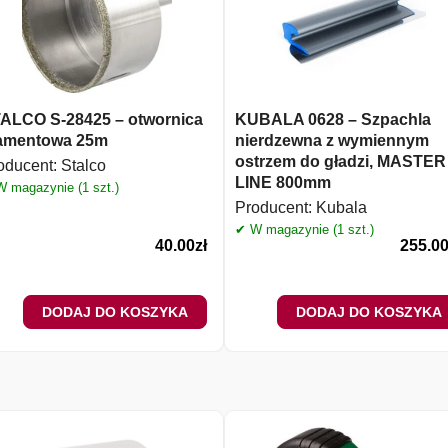
ALCO S-28425 – otwornica
KUBALA 0628 – Szpachla
amentowa 25m
nierdzewna z wymiennym
ostrzem do gładzi, MASTER
oducent:
Stalco
LINE 800mm
 magazynie (1 szt.)
Producent:
Kubala
✔ W magazynie (1 szt.)
40.00
zł
255.0
DODAJ DO KOSZYKA
DODAJ DO KOSZYKA