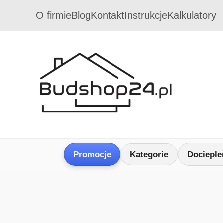
O firmie
Blog
Kontakt
Instrukcje
Kalkulatory
Promocje
Kategorie
Docieple