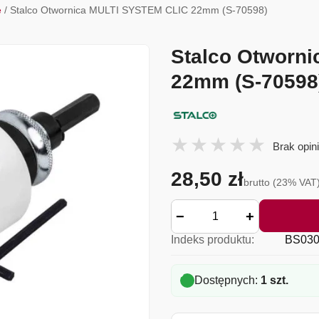
e
/ Stalco Otwornica MULTI SYSTEM CLIC 22mm (S-70598)
Stalco Otworn
22mm (S-70598
Brak opini
28,50 zł
brutto (23% VAT
−
+
Indeks produktu:
BS030
Dostępnych:
1 szt.