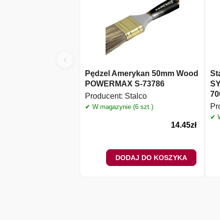
‹
Pędzel Amerykan 50mm Wood
St
POWERMAX S-73786
SY
70
Producent:
Stalco
Pr
✔ W magazynie (6 szt.)
✔ W
14.45
zł
DODAJ DO KOSZYKA