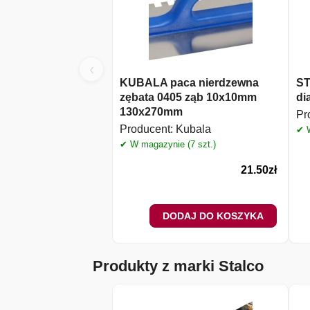
‹
KUBALA paca nierdzewna
ST
zębata 0405 ząb 10x10mm
di
130x270mm
Pr
Producent:
Kubala
✔ W
✔ W magazynie (7 szt.)
21.50
zł
DODAJ DO KOSZYKA
Produkty z marki Stalco