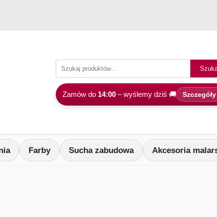
Szuka
Zamów do
14:00
– wyślemy dziś 🚚
Szczegóły
nia
Farby
Sucha zabudowa
Akcesoria malar