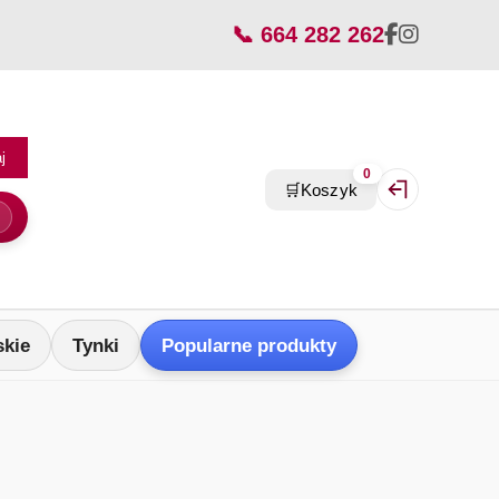
📞 664 282 262
j
0
🛒
Koszyk
Zaloguj się / Z
skie
Tynki
Popularne produkty