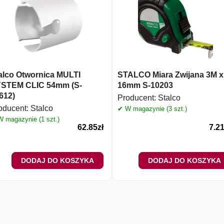
alco Otwornica MULTI
STALCO Miara Zwijana 3M x
STEM CLIC 54mm (S-
16mm S-10203
612)
Producent:
Stalco
oducent:
Stalco
✔ W magazynie (3 szt.)
 magazynie (1 szt.)
62.85
zł
7.2
DODAJ DO KOSZYKA
DODAJ DO KOSZYKA