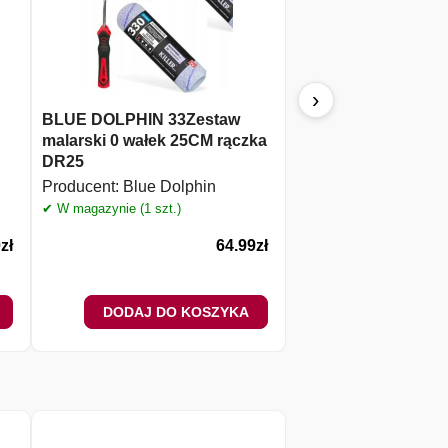
›
BLUE DOLPHIN 33Zestaw
STALCO S-71123 P
malarski 0 wałek 25CM rączka
wiertło SDS-plus V3
DR25
Producent:
Stalco
Producent:
Blue Dolphin
✔ W magazynie (3 szt.)
✔ W magazynie (1 szt.)
0
zł
64.99
zł
DODAJ DO KOSZYKA
DODAJ DO 