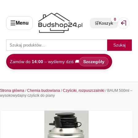
0
☰
Menu
🛒
Koszyk
Zaloguj 
Szukaj
Zamów do
14:00
– wyślemy dziś 🚚
Szczegóły
Strona główna
/
Chemia budowlana
/
Czyściki, rozpuszczalniki
/ BAUM 500ml –
wysokowydajny czyścik do piany