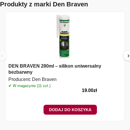
Produkty z marki Den Braven
‹
›
DEN BRAVEN 280ml – silikon uniwersalny
bezbarwny
Producent:
Den Braven
✔ W magazynie (11 szt.)
✔
19.00
zł
DODAJ DO KOSZYKA