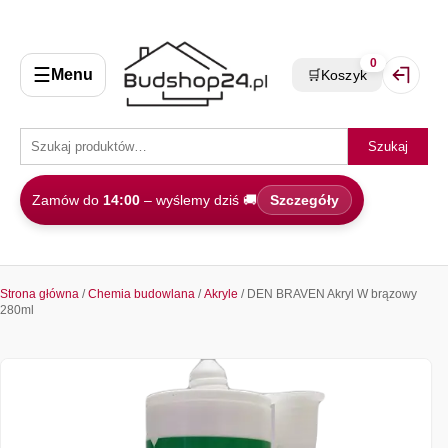
0
☰
Menu
🛒
Koszyk
Zaloguj 
Szukaj
Zamów do
14:00
– wyślemy dziś 🚚
Szczegóły
Strona główna
/
Chemia budowlana
/
Akryle
/ DEN BRAVEN Akryl W brązowy
280ml