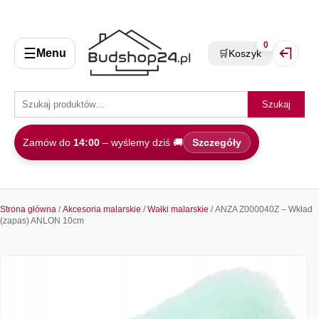
0
☰
Menu
🛒
Koszyk
Zaloguj 
Szukaj
Zamów do
14:00
– wyślemy dziś 🚚
Szczegóły
Strona główna
/
Akcesoria malarskie
/
Wałki malarskie
/ ANZA Z000040Z – Wkład
(zapas) ANLON 10cm