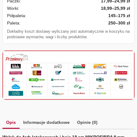
Paczki:
17,99–24,99 zł
Worki:
18,99–25,99 zł
Półpaleta:
145–175 zł
Paleta:
250–300 zł
Dokładny koszt dostawy wyliczany jest automatycznie w koszyku na
podstawie wymiarów, wagi i liczby produktów.
Opis
Informacje dodatkowe
Opinie (0)
Wałek do farb lateksowych i bejc 18 cm MIKROFIBRA 9 mm