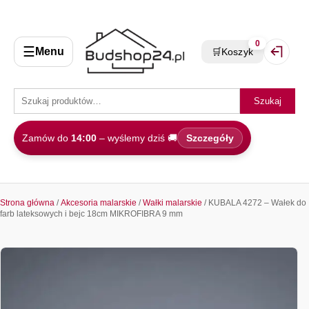
0
☰
Menu
🛒
Koszyk
Zaloguj 
Szukaj
Zamów do
14:00
– wyślemy dziś 🚚
Szczegóły
Strona główna
/
Akcesoria malarskie
/
Wałki malarskie
/ KUBALA 4272 – Wałek do
farb lateksowych i bejc 18cm MIKROFIBRA 9 mm