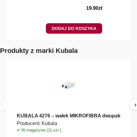
19.90
zł
DODAJ DO KOSZYKA
Produkty z marki Kubala
‹
›
KUBALA 4276 – wałek MIKROFIBRA dwupak
Producent:
Kubala
✔ W magazynie (11 szt.)
✔