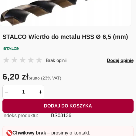
STALCO Wiertło do metalu HSS Ø 6,5 (mm)
Brak opinii
Dodaj opinię
6,20 zł
brutto (23% VAT)
−
+
DODAJ DO KOSZYKA
Indeks produktu:
BS03136
Chwilowy brak
– prosimy o kontakt.