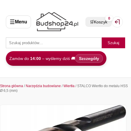
0
☰
Menu
🛒
Koszyk
Zaloguj 
Szukaj
Zamów do
14:00
– wyślemy dziś 🚚
Szczegóły
Strona główna
/
Narzędzia budowlane
/
Wiertła
/ STALCO Wiertło do metalu HSS
Ø 6,5 (mm)