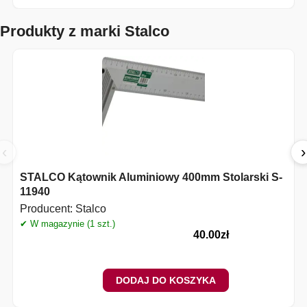
Produkty z marki Stalco
‹
›
STALCO Kątownik Aluminiowy 400mm Stolarski S-
11940
Producent:
Stalco
✔ W magazynie (1 szt.)
✔
40.00
zł
DODAJ DO KOSZYKA