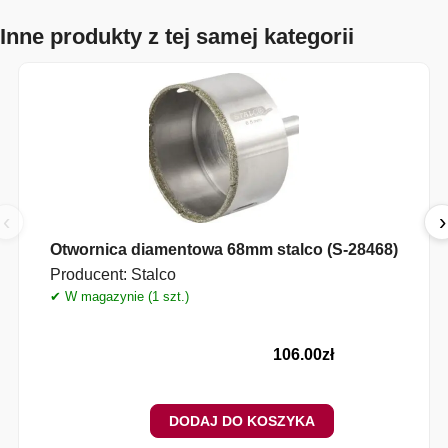
Inne produkty z tej samej kategorii
‹
›
Otwornica diamentowa 68mm stalco (S-28468)
Producent:
Stalco
✔ W magazynie (1 szt.)
✔
106.00
zł
DODAJ DO KOSZYKA