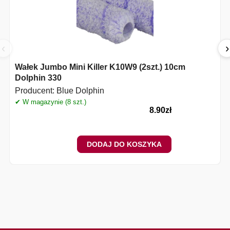
‹
›
Wałek Jumbo Mini Killer K10W9 (2szt.) 10cm
Dolphin 330
Producent:
Blue Dolphin
✔ W magazynie (8 szt.)
✔
8.90
zł
DODAJ DO KOSZYKA