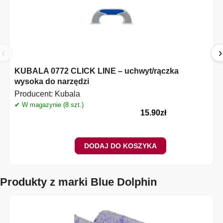
‹
›
KUBALA 0772 CLICK LINE – uchwyt/rączka
wysoka do narzędzi
Producent:
Kubala
✔ W magazynie (8 szt.)
✔
15.90
zł
DODAJ DO KOSZYKA
Produkty z marki Blue Dolphin