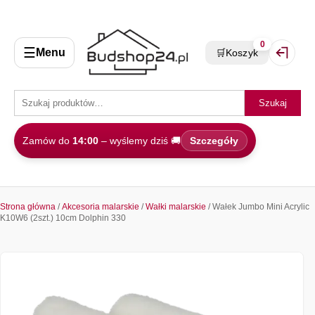
0
☰
Menu
🛒
Koszyk
Zaloguj 
Szukaj
Zamów do
14:00
– wyślemy dziś 🚚
Szczegóły
Strona główna
/
Akcesoria malarskie
/
Wałki malarskie
/ Wałek Jumbo Mini Acrylic
K10W6 (2szt.) 10cm Dolphin 330