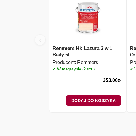
‹
Remmers Hk-Lazura 3 w 1
Re
Biały 5l
Or
Producent:
Remmers
Pr
✔ W magazynie (2 szt.)
✔ W
353.00
zł
DODAJ DO KOSZYKA