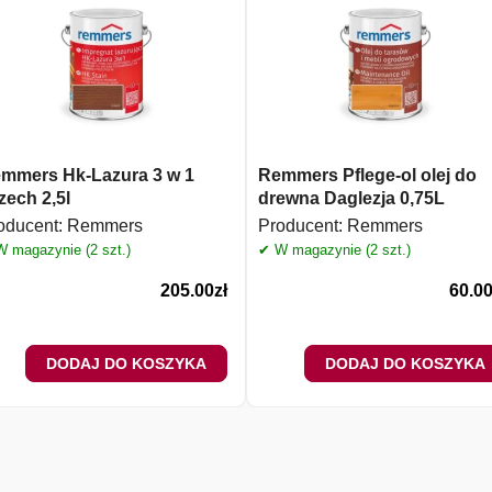
mmers Hk-Lazura 3 w 1
Remmers Pflege-ol olej do
zech 2,5l
drewna Daglezja 0,75L
oducent:
Remmers
Producent:
Remmers
 magazynie (2 szt.)
✔ W magazynie (2 szt.)
205.00
zł
60.0
DODAJ DO KOSZYKA
DODAJ DO KOSZYKA