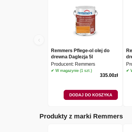
‹
Remmers Pflege-ol olej do
Re
drewna Daglezja 5l
dr
Producent:
Remmers
Pr
✔ W magazynie (1 szt.)
✔ W
335.00
zł
DODAJ DO KOSZYKA
Produkty z marki Remmers