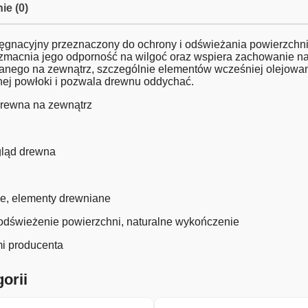
ie (0)
elęgnacyjny przeznaczony do ochrony i odświeżania powierzchn
wzmacnia jego odporność na wilgoć oraz wspiera zachowanie nat
nego na zewnątrz, szczególnie elementów wcześniej olejowanyc
lnej powłoki i pozwala drewnu oddychać.
drewna na zewnątrz
ygląd drewna
we, elementy drewniane
 odświeżenie powierzchni, naturalne wykończenie
mi producenta
orii