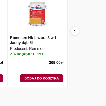
›
Remmers Hk-Lazura 3 w 1
REMMERS PFLEGE
Jasny dąb 5l
rustykalny 0,75L – o
drewna
Producent:
Remmers
Producent:
Remmers
✔ W magazynie (1 szt.)
✔ W magazynie (1 szt.)
0
zł
369.00
zł
DODAJ DO KOSZYKA
DODAJ DO 