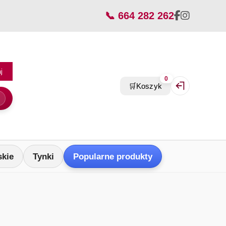
📞 664 282 262
j
0
🛒
Koszyk
Zaloguj się / Z
skie
Tynki
Popularne produkty