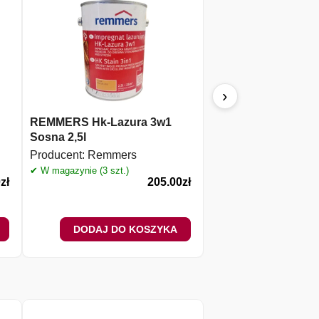
›
REMMERS Hk-Lazura 3w1
Remmers Pflege-ol o
Sosna 2,5l
drewna Palisander 
Producent:
Remmers
Producent:
Remmers
✔ W magazynie (3 szt.)
✔ W magazynie (1 szt.)
0
zł
205.00
zł
DODAJ DO KOSZYKA
DODAJ DO 