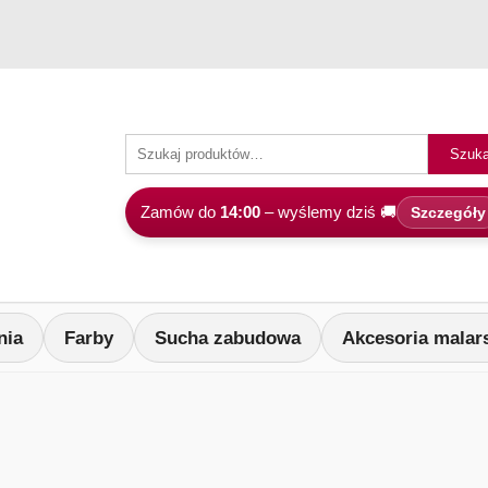
Szuka
Zamów do
14:00
– wyślemy dziś 🚚
Szczegóły
nia
Farby
Sucha zabudowa
Akcesoria malar