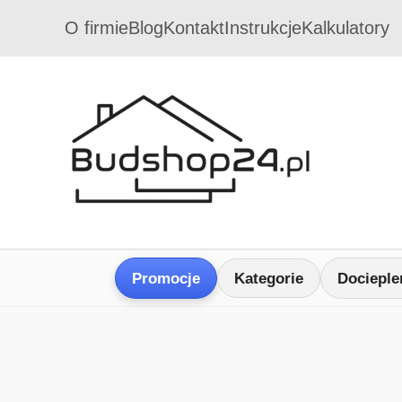
O firmie
Blog
Kontakt
Instrukcje
Kalkulatory
Promocje
Kategorie
Docieple