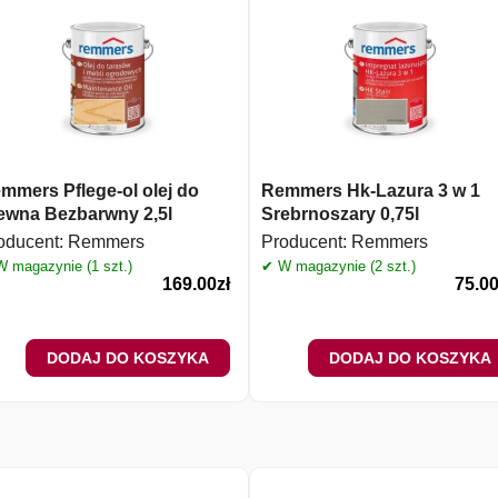
mmers Pflege-ol olej do
Remmers Hk-Lazura 3 w 1
ewna Bezbarwny 2,5l
Srebrnoszary 0,75l
oducent:
Remmers
Producent:
Remmers
 magazynie (1 szt.)
✔ W magazynie (2 szt.)
169.00
zł
75.0
DODAJ DO KOSZYKA
DODAJ DO KOSZYKA