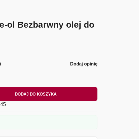
-ol Bezbarwny olej do
i
Dodaj opinię
)
DODAJ DO KOSZYKA
45