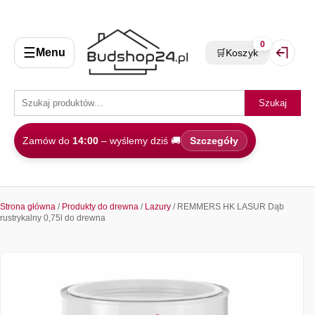
0
☰
Menu
🛒
Koszyk
Zaloguj 
Szukaj
Zamów do
14:00
– wyślemy dziś 🚚
Szczegóły
Strona główna
/
Produkty do drewna
/
Lazury
/ REMMERS HK LASUR Dąb
rustrykalny 0,75l do drewna