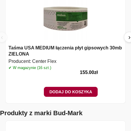
‹
›
Taśma USA MEDIUM łączenia płyt gipsowych 30mb
ZIELONA
Producent:
Center Flex
✔ W magazynie (16 szt.)
✔
155.00
zł
DODAJ DO KOSZYKA
Produkty z marki Bud-Mark