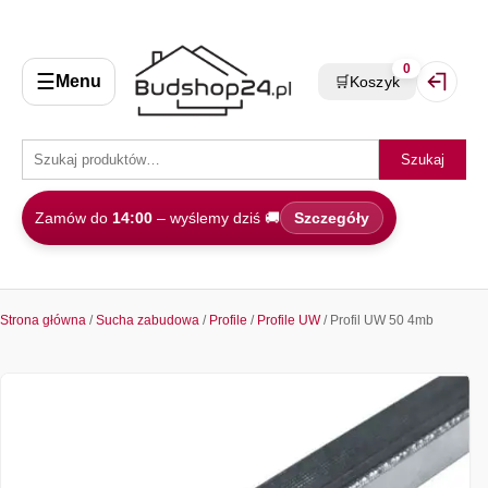
0
☰
Menu
🛒
Koszyk
Zaloguj 
Szukaj
Zamów do
14:00
– wyślemy dziś 🚚
Szczegóły
Strona główna
/
Sucha zabudowa
/
Profile
/
Profile UW
/ Profil UW 50 4mb