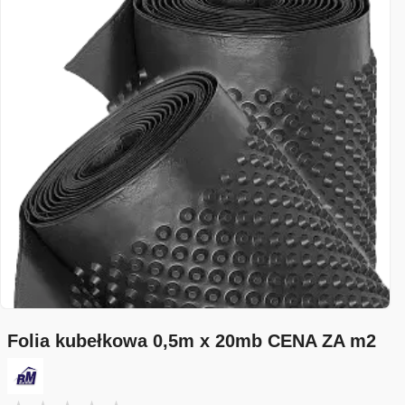
Folia kubełkowa 0,5m x 20mb CENA ZA m2