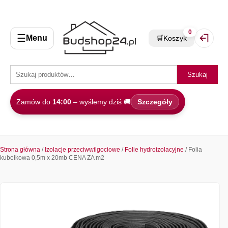
0
☰
Menu
🛒
Koszyk
Zaloguj 
Szukaj
Zamów do
14:00
– wyślemy dziś 🚚
Szczegóły
Strona główna
/
Izolacje przeciwwilgociowe
/
Folie hydroizolacyjne
/ Folia
kubełkowa 0,5m x 20mb CENA ZA m2