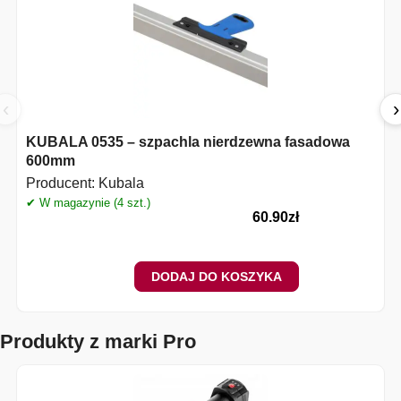
‹
›
KUBALA 0535 – szpachla nierdzewna fasadowa
600mm
Producent:
Kubala
✔ W magazynie (4 szt.)
✔
60.90
zł
DODAJ DO KOSZYKA
Produkty z marki Pro