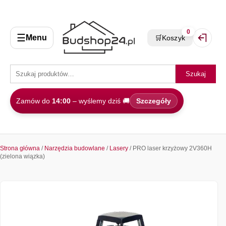
0
☰
Menu
🛒
Koszyk
Zaloguj 
Szukaj
Zamów do
14:00
– wyślemy dziś 🚚
Szczegóły
Strona główna
/
Narzędzia budowlane
/
Lasery
/ PRO laser krzyżowy 2V360H
(zielona wiązka)