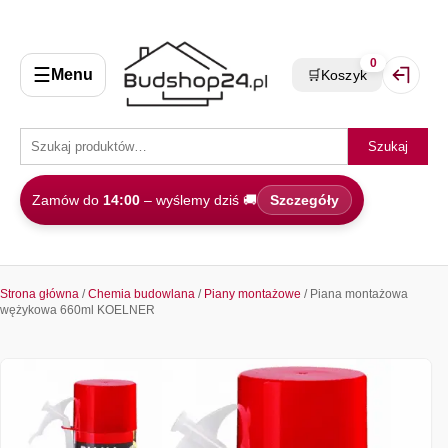
0
☰
Menu
🛒
Koszyk
Zaloguj 
Szukaj
Zamów do
14:00
– wyślemy dziś 🚚
Szczegóły
Strona główna
/
Chemia budowlana
/
Piany montażowe
/ Piana montażowa
wężykowa 660ml KOELNER