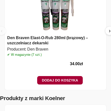
‹
›
Den Braven Elast-O-Rub 280ml (brązowy) –
uszczelniacz dekarski
Producent:
Den Braven
✔ W magazynie (7 szt.)
34.00
zł
DODAJ DO KOSZYKA
Produkty z marki Koelner